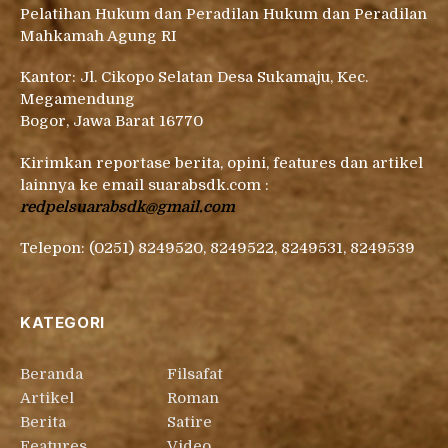
Pelatihan Hukum dan Peradilan Hukum dan Peradilan
Mahkamah Agung RI
Kantor: Jl. Cikopo Selatan Desa Sukamaju, Kec.
Megamendung
Bogor, Jawa Barat 16770
Kirimkan reportase berita, opini, features dan artikel
lainnya ke email suarabsdk.com :
redpelsuarabsdk@gmail.com
Telepon: (0251) 8249520, 8249522, 8249531, 8249539
KATEGORI
Beranda
Filsafat
Artikel
Roman
Berita
Satire
Features
Video