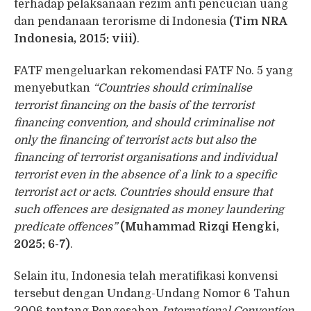
terhadap pelaksanaan rezim anti pencucian uang
dan pendanaan terorisme di Indonesia
(Tim NRA
Indonesia, 2015: viii)
.
FATF mengeluarkan rekomendasi FATF No. 5 yang
menyebutkan
“Countries should criminalise
terrorist financing on the basis of the terrorist
financing convention, and should criminalise not
only the financing of terrorist acts but also the
financing of terrorist organisations and individual
terrorist even in the absence of a link to a specific
terrorist act or acts. Countries should ensure that
such offences are designated as money laundering
predicate offences”
(Muhammad Rizqi Hengki,
2025: 6-7)
.
Selain itu, Indonesia telah meratifikasi konvensi
tersebut dengan Undang-Undang Nomor 6 Tahun
2006 tentang Pengesahan
International Convention