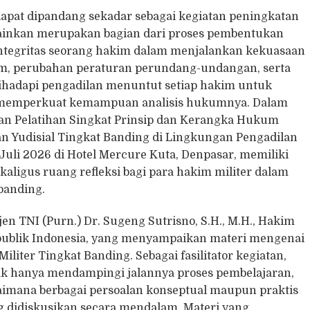
dapat dipandang sekadar sebagai kegiatan peningkatan
elainkan merupakan bagian dari proses pembentukan
n integritas seorang hakim dalam menjalankan kekuasaan
, perubahan peraturan perundang-undangan, serta
ihadapi pengadilan menuntut setiap hakim untuk
n memperkuat kemampuan analisis hukumnya. Dalam
dan Pelatihan Singkat Prinsip dan Kerangka Hukum
 Yudisial Tingkat Banding di Lingkungan Pengadilan
 Juli 2026 di Hotel Mercure Kuta, Denpasar, memiliki
ekaligus ruang refleksi bagi para hakim militer dalam
banding.
en TNI (Purn.) Dr. Sugeng Sutrisno, S.H., M.H., Hakim
blik Indonesia, yang menyampaikan materi mengenai
liter Tingkat Banding. Sebagai fasilitator kegiatan,
k hanya mendampingi jalannya proses pembelajaran,
aimana berbagai persoalan konseptual maupun praktis
g didiskusikan secara mendalam. Materi yang