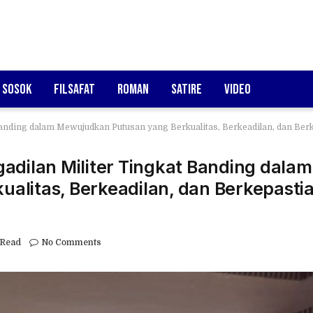
Sosok
Filsafat
Roman
Satire
Video
 Banding dalam Mewujudkan Putusan yang Berkualitas, Berkeadilan, dan Be
adilan Militer Tingkat Banding dalam
alitas, Berkeadilan, dan Berkepasti
 Read
No Comments