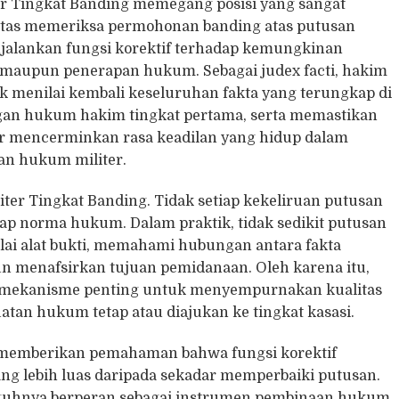
ter Tingkat Banding memegang posisi yang sangat
batas memeriksa permohonan banding atas putusan
njalankan fungsi korektif terhadap kemungkinan
a maupun penerapan hukum. Sebagai judex facti, hakim
 menilai kembali keseluruhan fakta yang terungkap di
gan hukum hakim tingkat pertama, serta memastikan
r mencerminkan rasa keadilan yang hidup dalam
an hukum militer.
iliter Tingkat Banding. Tidak setiap kekeliruan putusan
p norma hukum. Dalam praktik, tidak sedikit putusan
lai alat bukti, memahami hubungan antara fakta
 menafsirkan tujuan pemidanaan. Oleh karena itu,
i mekanisme penting untuk menyempurnakan kualitas
an hukum tetap atau diajukan ke tingkat kasasi.
 memberikan pemahaman bahwa fungsi korektif
ng lebih luas daripada sekadar memperbaiki putusan.
gguhnya berperan sebagai instrumen pembinaan hukum