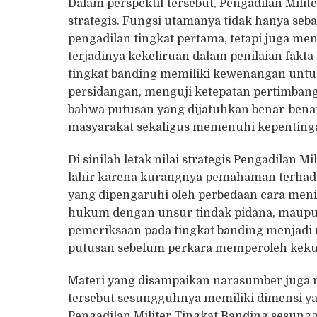
Dalam perspektif tersebut, Pengadilan Mili
strategis. Fungsi utamanya tidak hanya se
pengadilan tingkat pertama, tetapi juga me
terjadinya kekeliruan dalam penilaian fakt
tingkat banding memiliki kewenangan untuk
persidangan, menguji ketepatan pertimban
bahwa putusan yang dijatuhkan benar-bena
masyarakat sekaligus memenuhi kepenting
Di sinilah letak nilai strategis Pengadilan M
lahir karena kurangnya pemahaman terhada
yang dipengaruhi oleh perbedaan cara meni
hukum dengan unsur tindak pidana, maupun
pemeriksaan pada tingkat banding menjad
putusan sebelum perkara memperoleh kekuat
Materi yang disampaikan narasumber juga
tersebut sesungguhnya memiliki dimensi ya
Pengadilan Militer Tingkat Banding sesun