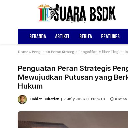
Beranda
Artikel
Berita
Features
Home
»
Penguatan Peran Strategis Pengadilan Militer Tingkat
Penguatan Peran Strategis Peng
Mewujudkan Putusan yang Berku
Hukum
Dahlan Suherlan
7 July 2026 • 10:15 WIB
6 Mins