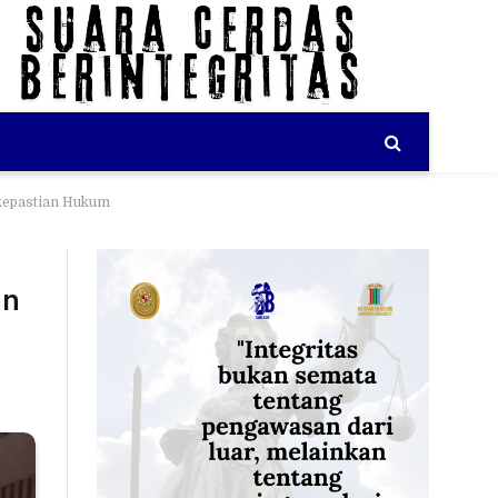
rkepastian Hukum
an