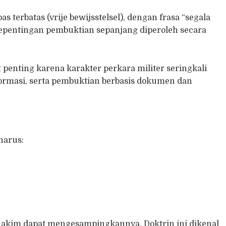
 terbatas (vrije bewijsstelsel), dengan frasa “segala
epentingan pembuktian sepanjang diperoleh secara
t penting karena karakter perkara militer seringkali
formasi, serta pembuktian berbasis dokumen dan
harus:
hakim dapat mengesampingkannya. Doktrin ini dikenal