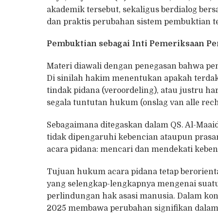
akademik tersebut, sekaligus berdialog ber
dan praktis perubahan sistem pembuktian te
Pembuktian sebagai Inti Pemeriksaan Pe
Materi diawali dengan penegasan bahwa pe
Di sinilah hakim menentukan apakah terda
tindak pidana (veroordeling), atau justru h
segala tuntutan hukum (onslag van alle rech
Sebagaimana ditegaskan dalam QS. Al-Maaida
tidak dipengaruhi kebencian ataupun prasan
acara pidana: mencari dan mendekati kebenar
Tujuan hukum acara pidana tetap berorienta
yang selengkap-lengkapnya mengenai suatu 
perlindungan hak asasi manusia. Dalam ko
2025 membawa perubahan signifikan dalam