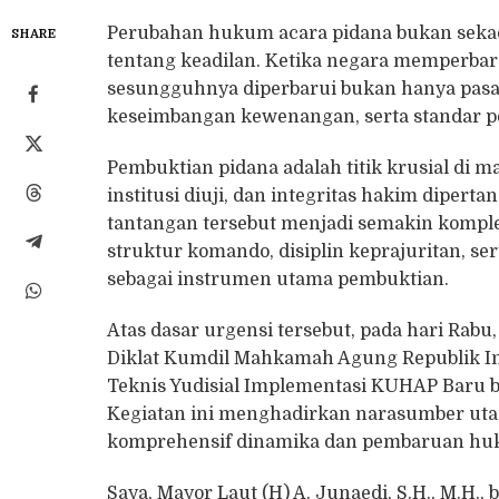
Perubahan hukum acara pidana bukan sekad
SHARE
tentang keadilan. Ketika negara memperba
sesungguhnya diperbarui bukan hanya pasal
keseimbangan kewenangan, serta standar pe
Pembuktian pidana adalah titik krusial di
institusi diuji, dan integritas hakim diper
tantangan tersebut menjadi semakin komple
struktur komando, disiplin keprajuritan, s
sebagai instrumen utama pembuktian.
Atas dasar urgensi tersebut, pada hari Rabu
Diklat Kumdil Mahkamah Agung Republik In
Teknis Yudisial Implementasi KUHAP Baru ba
Kegiatan ini menghadirkan narasumber utama
komprehensif dinamika dan pembaruan hu
Saya, Mayor Laut (H) A. Junaedi, S.H., M.H