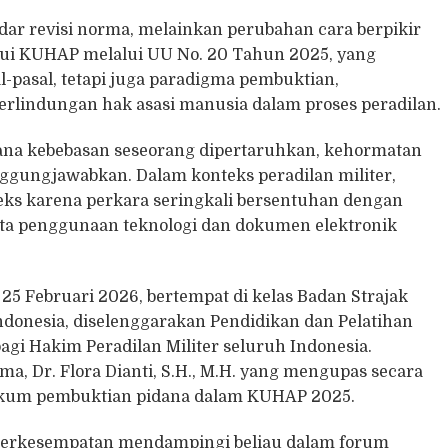
ar revisi norma, melainkan perubahan cara berpikir
rui KUHAP melalui UU No. 20 Tahun 2025, yang
-pasal, tetapi juga paradigma pembuktian,
rlindungan hak asasi manusia dalam proses peradilan.
 mana kebebasan seseorang dipertaruhkan, kehormatan
tanggungjawabkan. Dalam konteks peradilan militer,
ks karena perkara seringkali bersentuhan dengan
erta penggunaan teknologi dan dokumen elektronik
, 25 Februari 2026, bertempat di kelas Badan Strajak
donesia, diselenggarakan Pendidikan dan Pelatihan
gi Hakim Peradilan Militer seluruh Indonesia.
, Dr. Flora Dianti, S.H., M.H. yang mengupas secara
kum pembuktian pidana dalam KUHAP 2025.
., berkesempatan mendampingi beliau dalam forum