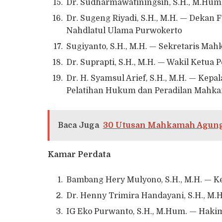
Dr. Sudharmawatiningsih, S.H., M.Hu
Dr. Sugeng Riyadi, S.H., M.H. — Dekan 
Nahdlatul Ulama Purwokerto
Sugiyanto, S.H., M.H. — Sekretaris M
Dr. Suprapti, S.H., M.H. — Wakil Ketua
Dr. H. Syamsul Arief, S.H., M.H. — Kep
Pelatihan Hukum dan Peradilan Mahk
Baca Juga
30 Utusan Mahkamah Agung I
Kamar Perdata
Bambang Hery Mulyono, S.H., M.H. — K
Dr. Henny Trimira Handayani, S.H., M.
IG Eko Purwanto, S.H., M.Hum. — Ha