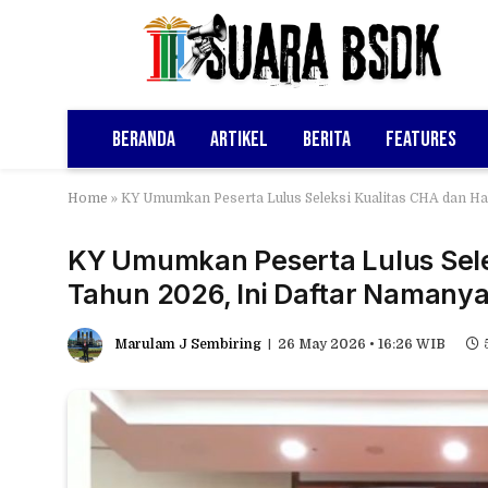
Beranda
Artikel
Berita
Features
Home
»
KY Umumkan Peserta Lulus Seleksi Kualitas CHA dan H
KY Umumkan Peserta Lulus Sele
Tahun 2026, Ini Daftar Namany
Marulam J Sembiring
26 May 2026 • 16:26 WIB