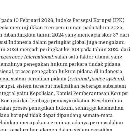
l
pada 10 Februari 2026, Indeks Persepsi Korupsi (IPK)
nesia menunjukkan tren penurunan pada tahun 2025,
un dibandingkan tahun 2024 yang mencapai skor 37 dari
sisi Indonesia dalam peringkat global juga mengalami
un 2024 menjadi peringkat ke-109 pada tahun 2025 dari
nsparency International
, salah satu faktor utama yang
lemahnya penegakan hukum perkara tindak pidana
sional, proses penegakan hukum pidana di Indonesia
gai sistem peradilan pidana (
criminal justice system).
rupsi, sistem tersebut melibatkan beberapa subsistem
ntegral yaitu Kepolisian, Komisi Pemberantasan Korupsi
a Korupsi dan lembaga pemasyarakatan. Keseluruhan
ngkaian proses penegakan hukum, sehingga kelemahan
ana korupsi tidak dapat dipandang semata-mata
, melainkan merupakan cerminan adanya permasalahan
kan keseluruhan elemen dalam sistem peradilan