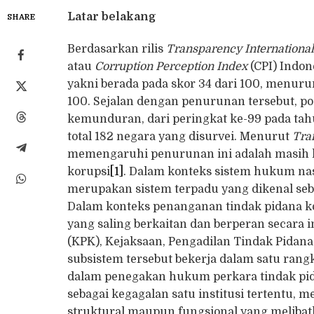
Latar belakang
SHARE
Berdasarkan rilis
Transparency Internationa
atau
Corruption Perception Index
(CPI) Indo
yakni berada pada skor 34 dari 100, menur
100. Sejalan dengan penurunan tersebut, po
kemunduran, dari peringkat ke-99 pada tah
total 182 negara yang disurvei. Menurut
Tra
memengaruhi penurunan ini adalah masih 
korupsi
[1]
. Dalam konteks sistem hukum na
merupakan sistem terpadu yang dikenal seba
Dalam konteks penanganan tindak pidana ko
yang saling berkaitan dan berperan secara i
(KPK), Kejaksaan, Pengadilan Tindak Pidan
subsistem tersebut bekerja dalam satu ra
dalam penegakan hukum perkara tindak pid
sebagai kegagalan satu institusi tertentu
struktural maupun fungsional yang melibat