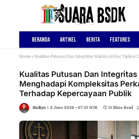
Beranda
Artikel
Berita
Features
Home
»
Kualitas Putusan Dan Integritas Hakim Ad Hoc Tipikor
Kualitas Putusan Dan Integrita
Menghadapi Kompleksitas Perka
Terhadap Kepercayaan Publik
Sudiyo
8 June 2026 • 07:35 WIB
15 Mins Read