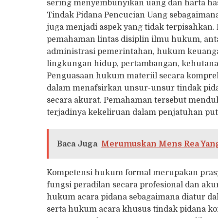
sering menyembunyikan uang dan harta ha
Tindak Pidana Pencucian Uang sebagaiman
juga menjadi aspek yang tidak terpisahkan. 
pemahaman lintas disiplin ilmu hukum, ant
administrasi pemerintahan, hukum keuang
lingkungan hidup, pertambangan, kehutanan
Penguasaan hukum materiil secara komprehe
dalam menafsirkan unsur-unsur tindak pi
secara akurat. Pemahaman tersebut mendu
terjadinya kekeliruan dalam penjatuhan pu
Baca Juga
Merumuskan Mens Rea Yang
Kompetensi hukum formal merupakan prasy
fungsi peradilan secara profesional dan a
hukum acara pidana sebagaimana diatur 
serta hukum acara khusus tindak pidana k