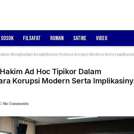
Sosok
Filsafat
Roman
Satire
Video
 Dalam Menghadapi Kompleksitas Perkara Korupsi Modern Serta Implikasin
s Hakim Ad Hoc Tipikor Dalam
ra Korupsi Modern Serta Implikasin
No Comments