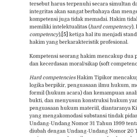
tersebut harus terpenuhi secara simultan d
integritas akan sangat berbahaya dan menge
kompetensi juga tidak memadai. Hakim tidak
memiliki intelektualitas (
hard competency
),
competency
),
[5]
ketiga hal itu menjadi st
hakim yang berkarakteristik profesional.
Kompetensi seorang hakim mencakup dua pi
dan kecerdasan moral/sikap (soft competenc
Hard competencies
Hakim Tipikor mencakup
logika berpikir, penguasaan ilmu hukum,
formil (hukum acara) dan kemampuan analis
bukti, dan menyusun konstruksi hukum ya
penguasaan hukum materiil, diantaranya 
yang mengakomodasi substansi tindak pida
Undang-Undang Nomor 31 Tahun 1999 tenta
diubah dengan Undang-Undang Nomor 20 Ta