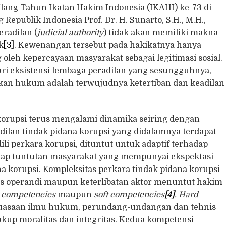
ang Tahun Ikatan Hakim Indonesia (IKAHI) ke-73 di
publik Indonesia Prof. Dr. H. Sunarto, S.H., M.H.,
radilan (
judicial authority
) tidak akan memiliki makna
k
[3]
. Kewenangan tersebut pada hakikatnya hanya
ng oleh kepercayaan masyarakat sebagai legitimasi sosial.
i eksistensi lembaga peradilan yang sesungguhnya,
kan hukum adalah terwujudnya ketertiban dan keadilan
orupsi terus mengalami dinamika seiring dengan
ilan tindak pidana korupsi yang didalamnya terdapat
i perkara korupsi, dituntut untuk adaptif terhadap
ap tuntutan masyarakat yang mempunyai ekspektasi
a korupsi. Kompleksitas perkara tindak pidana korupsi
us operandi maupun keterlibatan aktor menuntut hakim
 competencies
maupun
soft competencies
[4]
. Hard
saan ilmu hukum, perundang-undangan dan tehnis
kup moralitas dan integritas. Kedua kompetensi