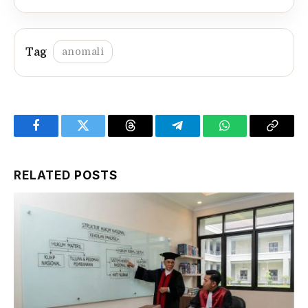
anomali
Facebook
Twitter
Threads
Telegram
WhatsApp
Copy
Link
RELATED
POSTS