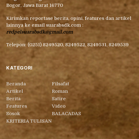
Bogor, Jawa Barat 16770
Kirimkan reportase berita, opini, features dan artikel
lainnya ke email suarabsdk.com :
redpelsuarabsdk@gmail.com
Telepon: (0251) 8249520, 8249522, 8249531, 8249539
KATEGORI
Beranda
Filsafat
Artikel
Roman
Berita
Satire
Features
Video
Sosok
BALACADAS
KRITERIA TULISAN