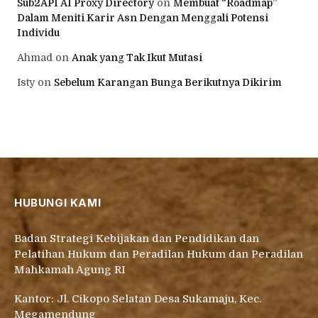
Sub2API AI Proxy Directory
on
Membuat “Roadmap”
Dalam Meniti Karir Asn Dengan Menggali Potensi
Individu
Ahmad
on
Anak yang Tak Ikut Mutasi
Isty
on
Sebelum Karangan Bunga Berikutnya Dikirim
HUBUNGI KAMI
Badan Strategi Kebijakan dan Pendidikan dan
Pelatihan Hukum dan Peradilan Hukum dan Peradilan
Mahkamah Agung RI
Kantor: Jl. Cikopo Selatan Desa Sukamaju, Kec.
Megamendung