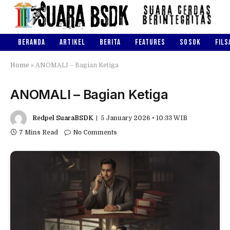
BERANDA
ARTIKEL
BERITA
FEATURES
SOSOK
FILS
Home
»
ANOMALI – Bagian Ketiga
ANOMALI – Bagian Ketiga
Redpel SuaraBSDK
5 January 2026 • 10:33 WIB
7 Mins Read
No Comments