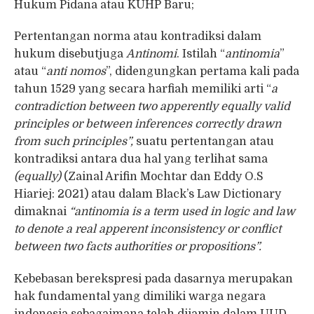
Hukum Pidana atau KUHP Baru;
Pertentangan norma atau kontradiksi dalam
hukum disebutjuga
Antinomi
. Istilah “
antinomia
”
atau “
anti nomos
”, didengungkan pertama kali pada
tahun 1529 yang secara harfiah memiliki arti “
a
contradiction between two apperently equally valid
principles or between inferences correctly drawn
from such principles”,
suatu pertentangan atau
kontradiksi antara dua hal yang terlihat sama
(equally)
(Zainal Arifin Mochtar dan Eddy O.S
Hiariej: 2021) atau dalam Black’s Law Dictionary
dimaknai
“antinomia is a term used in logic and law
to denote a real apperent inconsistency or conflict
between two facts authorities or propositions”.
Kebebasan berekspresi pada dasarnya merupakan
hak fundamental yang dimiliki warga negara