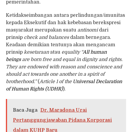
pemerintahan.
Ketidakseimbangan antara perlindungan/imunitas
kepada Eksekutif dan hak kebebasan berekspresi
masyarakat merupakan suatu
antinomi
dari
prinsip
check and balances
dalam bernegara.
Keadaan demikian tentunya akan mengancam
prinsip
kesetaraan
atau
equality
“
All human
beings
are born free and equal in dignity and rights.
They are endowed with reason and conscience and
should act towards one another in a spirit of
brotherhood.”
(
Article 1 of the
Universal Declaration
of Human Rights (UDHR)
).
Baca Juga
Dr. Maradona Urai
Pertanggungjawaban Pidana Korporasi
dalam KUHP Baru