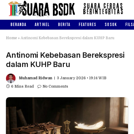
BERANDA
ARTIKEL
BERITA
FEATURES
SOSOK
FILS
Home
»
Antinomi Kebebasan Berekspresi dalam KUHP Baru
Antinomi Kebebasan Berekspresi
dalam KUHP Baru
Muhamad Ridwan
3 January 2026 • 19:14 WIB
6 Mins Read
No Comments