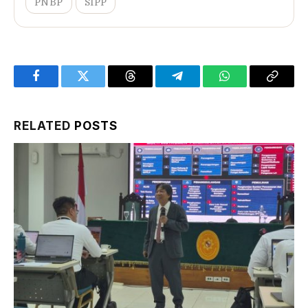
PNBP
SIPP
Facebook
Twitter
Threads
Telegram
WhatsApp
Copy
Link
RELATED
POSTS