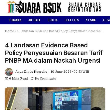
BERANDA
ARTIKEL
BERITA
FEATURES
SOSOK
FILS
Home
»
4 Landasan Evidence Based Policy Penyesuaian Besaran Tarif PNBP MA dalam Naskah Urgensi
4 Landasan Evidence Based
Policy Penyesuaian Besaran Tarif
PNBP MA dalam Naskah Urgensi
Agus Digdo Nugroho
10 June 2026 • 10:53 WIB
6 Mins Read
No Comments