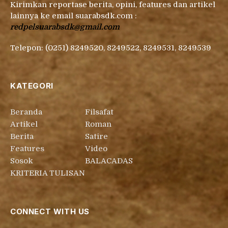
Kirimkan reportase berita, opini, features dan artikel
lainnya ke email suarabsdk.com :
redpelsuarabsdk@gmail.com
Telepon: (0251) 8249520, 8249522, 8249531, 8249539
KATEGORI
Beranda
Filsafat
Artikel
Roman
Berita
Satire
Features
Video
Sosok
BALACADAS
KRITERIA TULISAN
CONNECT WITH US