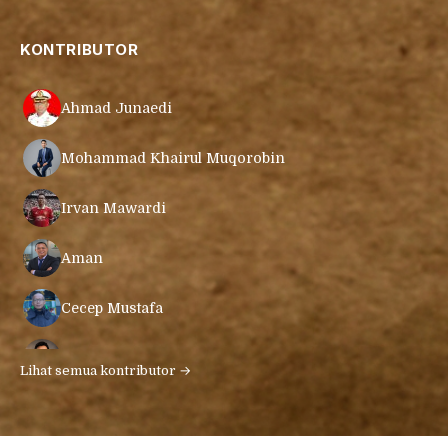
KONTRIBUTOR
Ahmad Junaedi
Mohammad Khairul Muqorobin
Irvan Mawardi
Aman
Cecep Mustafa
Muamar Azmar Mahmud Farig
Lihat semua kontributor →
Ari Gunawan