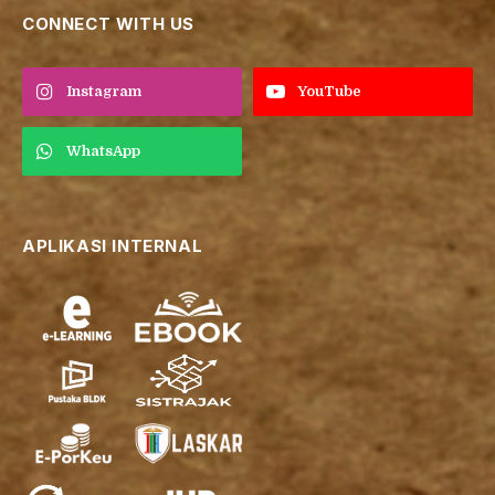
Berita
Satire
Features
Video
Sosok
BALACADAS
KRITERIA TULISAN
CONNECT WITH US
Instagram
YouTube
WhatsApp
APLIKASI INTERNAL