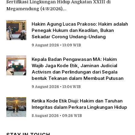
Judicial Activism: Saat Hakim Lingkungan Tak
Lagi Sekadar ‘Corong’ Undang-Undang
By
Syailendra Anantya Prawira
9 August 2026 • 13:15 WIB
0
Megamendung, Bogor – Memasuki hari kedua Pelatihan
Sertifikasi Lingkungan Hidup Angkatan XXIII di
Megamendung (4/8/2026),…
Hakim Agung Lucas Prakoso: Hakim adalah
Penegak Hukum dan Keadilan, Bukan
Sekadar Corong Undang-Undang
9 August 2026 • 13:09 WIB
Kepala Badan Pengawasan MA: Hakim
Wajib Jaga Kode Etik, Jaminan Judicial
Activism dan Perlindungan dari Segala
bentuk Tekanan dalam Membuat Putusan
9 August 2026 • 13:04 WIB