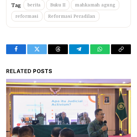
berita
Buku II
mahkamah agung
reformasi
Reformasi Peradilan
Facebook
Twitter
Threads
Telegram
WhatsApp
Copy
Link
RELATED
POSTS