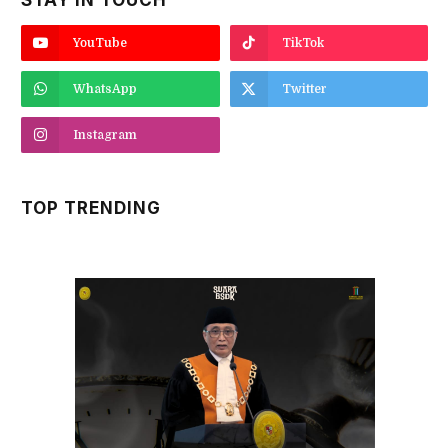
Ketika Kode Etik Diuji: Hakim dan Taruhan
Integritas dalam Perkara Lingkungan Hidup
8 August 2026 • 09:26 WIB
STAY IN TOUCH
YouTube
TikTok
WhatsApp
Twitter
Instagram
TOP TRENDING