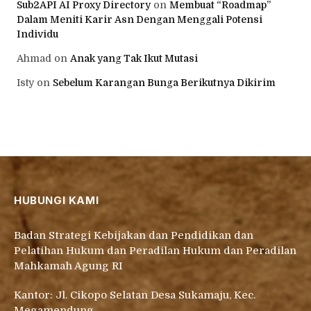
AI API Directory
on
Sistem Pembuktian KUHAP 2025: Dr.
Chairul Huda Tegaskan Hakim Harus Berani Menolak
Alat Bukti Ilegal
Syihabuddin
on
Sebelum Karangan Bunga Berikutnya
Dikirim
Sub2API AI Proxy Directory
on
Membuat “Roadmap”
Dalam Meniti Karir Asn Dengan Menggali Potensi
Individu
Ahmad
on
Anak yang Tak Ikut Mutasi
Isty
on
Sebelum Karangan Bunga Berikutnya Dikirim
HUBUNGI KAMI