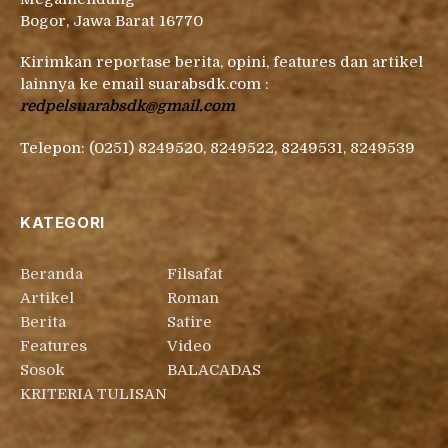
Badan Strategi Kebijakan dan Pendidikan dan
Pelatihan Hukum dan Peradilan Hukum dan Peradilan
Mahkamah Agung RI
Kantor: Jl. Cikopo Selatan Desa Sukamaju, Kec.
Megamendung
Bogor, Jawa Barat 16770
Kirimkan reportase berita, opini, features dan artikel
lainnya ke email suarabsdk.com :
redpelsuarabsdk@gmail.com
Telepon: (0251) 8249520, 8249522, 8249531, 8249539
KATEGORI
Beranda
Filsafat
Artikel
Roman