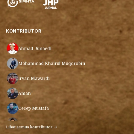
KONTRIBUTOR
Ahmad Junaedi
Mohammad Khairul Muqorobin
Irvan Mawardi