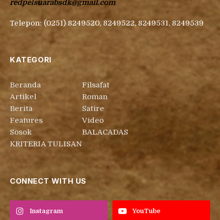
redpelsuarabsdk@gmail.com
Telepon: (0251) 8249520, 8249522, 8249531, 8249539
KATEGORI
Beranda
Filsafat
Artikel
Roman
Berita
Satire
Features
Video
Sosok
BALACADAS
KRITERIA TULISAN
CONNECT WITH US
Instagram
YouTube