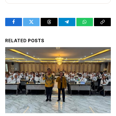
Facebook
Twitter
Threads
Telegram
WhatsApp
Copy
Link
RELATED
POSTS