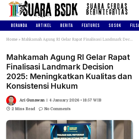
BERANDA
ARTIKEL
BERITA
FEATURES
SOSOK
FILS
Home
»
Mahkamah Agung RI Gelar Rapat Finalisasi Landmark Decision 2025: Meningkatkan Kualitas dan Konsistensi Hukum
Mahkamah Agung RI Gelar Rapat
Finalisasi Landmark Decision
2025: Meningkatkan Kualitas dan
Konsistensi Hukum
Ari Gunawan
4 January 2026 • 18:57 WIB
2 Mins Read
No Comments