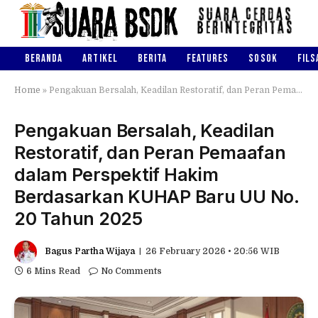
BERANDA
ARTIKEL
BERITA
FEATURES
SOSOK
FILS
Home
»
Pengakuan Bersalah, Keadilan Restoratif, dan Peran Pemaafan dalam Perspektif Hakim Berdasarkan KUHAP Baru UU No. 20 Tahun 2025
Pengakuan Bersalah, Keadilan
Restoratif, dan Peran Pemaafan
dalam Perspektif Hakim
Berdasarkan KUHAP Baru UU No.
20 Tahun 2025
Bagus Partha Wijaya
26 February 2026 • 20:56 WIB
6 Mins Read
No Comments