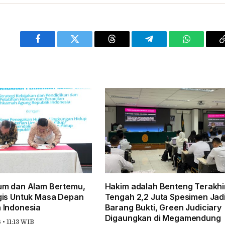
Facebook
Twitter
Threads
Telegram
WhatsApp
um dan Alam Bertemu,
Hakim adalah Benteng Terakhir
gis Untuk Masa Depan
Tengah 2,2 Juta Spesimen Jad
 Indonesia
Barang Bukti, Green Judiciary
Digaungkan di Megamendung
• 11:13 WIB