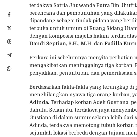
terdakwa Satria Jhuwanda Putra Bin Jhufr
berencana dan pembunuhan yang dilakukan
dipandang sebagai tindak pidana yang berdir
terbuka untuk umum di Ruang Sidang Utama
dengan komposisi majelis hakim terdiri ata
Dandi Septian, S.H., M.H.
dan
Fadilla Kurni
Perkara ini sebelumnya menyita perhatian 
mengakibatkan meninggalnya tiga korban, P
penyidikan, penuntutan, dan pemeriksaan s
Berdasarkan fakta-fakta yang terungkap di 
menghilangkan nyawa tiga orang korban, y
Adinda
.
Terhadap korban Adek Gustiana, pe
dahulu. Selain itu, terdakwa juga menyembu
Gustiana di dalam sumur selama lebih dari s
Adinda, terdakwa memotong tubuh korban 
sejumlah lokasi berbeda dengan tujuan meng