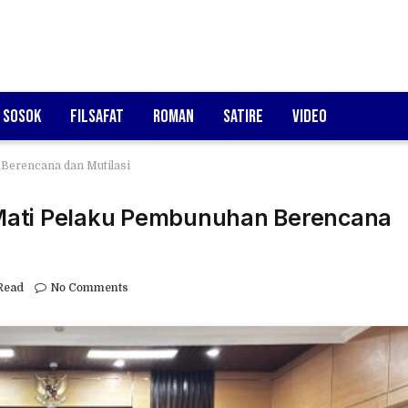
Sosok
Filsafat
Roman
Satire
Video
Berencana dan Mutilasi
Mati Pelaku Pembunuhan Berencana
Read
No Comments