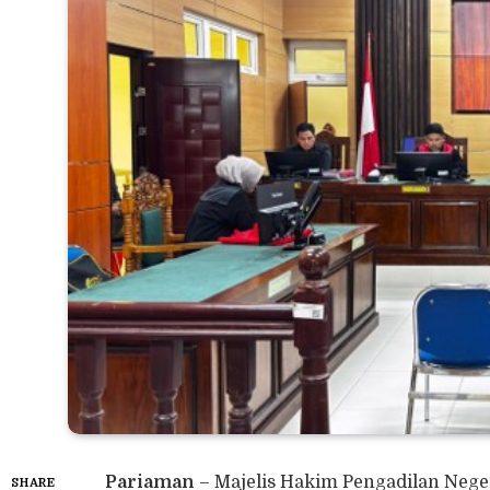
Pariaman
– Majelis Hakim Pengadilan Nege
SHARE