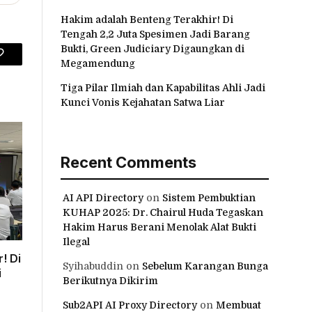
Hakim adalah Benteng Terakhir! Di
Tengah 2,2 Juta Spesimen Jadi Barang
Bukti, Green Judiciary Digaungkan di
Megamendung
Copy
Link
Tiga Pilar Ilmiah dan Kapabilitas Ahli Jadi
Kunci Vonis Kejahatan Satwa Liar
Recent Comments
AI API Directory
on
Sistem Pembuktian
KUHAP 2025: Dr. Chairul Huda Tegaskan
Hakim Harus Berani Menolak Alat Bukti
Ilegal
! Di
Syihabuddin
on
Sebelum Karangan Bunga
i
Berikutnya Dikirim
Sub2API AI Proxy Directory
on
Membuat