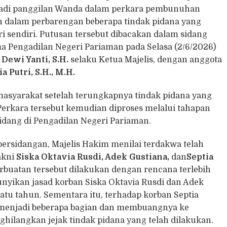
iadi panggilan Wanda dalam perkara pembunuhan
 dalam perbarengan beberapa tindak pidana yang
i sendiri. Putusan tersebut dibacakan dalam sidang
 Pengadilan Negeri Pariaman pada Selasa (2/6/2026)
s
Dewi Yanti, S.H
.
selaku Ketua Majelis, dengan anggota
a Putri, S.H., M.H.
masyarakat setelah terungkapnya tindak pidana yang
erkara tersebut kemudian diproses melalui tahapan
idang di Pengadilan Negeri Pariaman.
persidangan, Majelis Hakim menilai terdakwa telah
akni
Siska Oktavia Rusdi
,
Adek Gustiana
,
dan
Septia
rbuatan tersebut dilakukan dengan rencana terlebih
nyikan jasad korban Siska Oktavia Rusdi dan Adek
atu tahun. Sementara itu, terhadap korban Septia
menjadi beberapa bagian dan membuangnya ke
hilangkan jejak tindak pidana yang telah dilakukan.