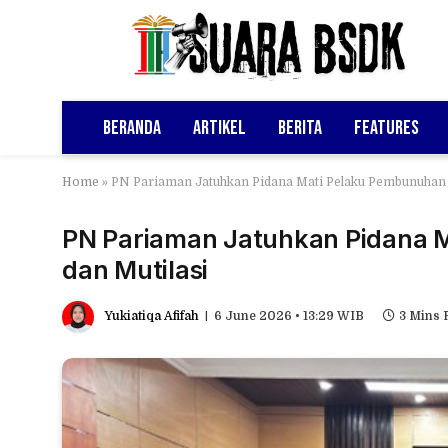
Beranda
Artikel
Berita
Features
Home
»
PN Pariaman Jatuhkan Pidana Mati Pelaku Pembunuhan 
PN Pariaman Jatuhkan Pidana 
dan Mutilasi
Yukiatiqa Afifah
6 June 2026 • 13:29 WIB
3 Mins 