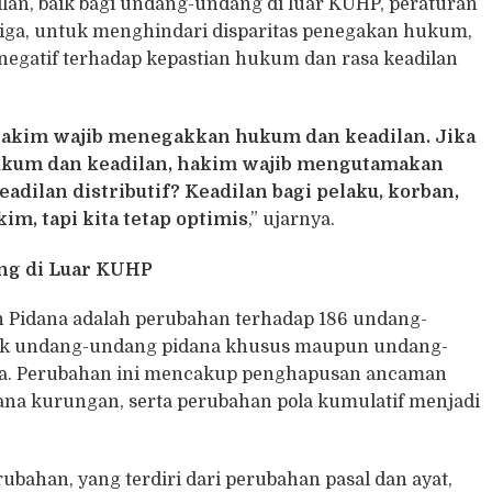
lan, baik bagi undang-undang di luar KUHP, peraturan
tiga, untuk menghindari disparitas penegakan hukum,
negatif terhadap kepastian hukum dan rasa keadilan
 hakim wajib menegakkan hukum dan keadilan. Jika
hukum dan keadilan, hakim wajib mengutamakan
adilan distributif? Keadilan bagi pelaku, korban,
im, tapi kita tetap optimis
,” ujarnya.
ng di Luar KUHP
n Pidana adalah perubahan terhadap 186 undang-
aik undang-undang pidana khusus maupun undang-
na. Perubahan ini mencakup penghapusan ancaman
a kurungan, serta perubahan pola kumulatif menjadi
rubahan, yang terdiri dari perubahan pasal dan ayat,