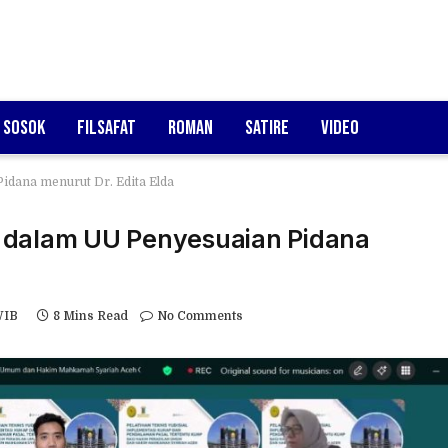
Sosok
Filsafat
Roman
Satire
Video
idana menurut Dr. Edita Elda
 dalam UU Penyesuaian Pidana
WIB
8 Mins Read
No Comments