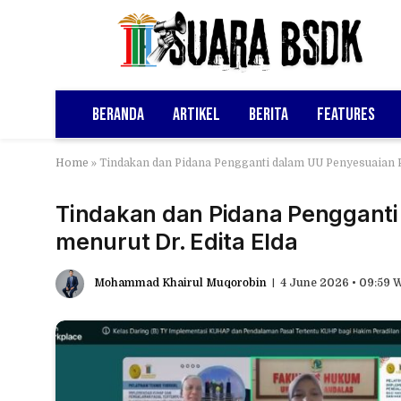
Beranda
Artikel
Berita
Features
Home
»
Tindakan dan Pidana Pengganti dalam UU Penyesuaian P
Tindakan dan Pidana Pengganti
menurut Dr. Edita Elda
Mohammad Khairul Muqorobin
4 June 2026 • 09:59 