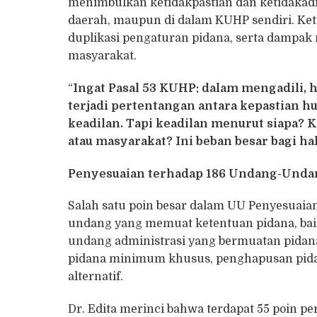
menimbulkan ketidakpastian dan ketidakadi
daerah, maupun di dalam KUHP sendiri. Ke
duplikasi pengaturan pidana, serta dampak 
masyarakat.
“
Ingat Pasal 53 KUHP: dalam mengadili,
terjadi pertentangan antara kepastian 
keadilan. Tapi keadilan menurut siapa? Ke
atau masyarakat? Ini beban besar bagi hak
Penyesuaian terhadap 186 Undang-Unda
Salah satu poin besar dalam UU Penyesuaia
undang yang memuat ketentuan pidana, b
undang administrasi yang bermuatan pida
pidana minimum khusus, penghapusan pidan
alternatif.
Dr. Edita merinci bahwa terdapat 55 poin pe