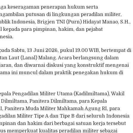
jaga keseragaman penerapan hukum serta
gambilan putusan di lingkungan peradilan militer,
ik Indonesia, Brigjen TNI (Purn) Hidayat Manao, S.H.,
l kepada para pimpinan, hakim, dan pejabat
nesia.
ada Sabtu, 13 Juni 2026, pukul 19.00 WIB, bertempat di
an Laut (Lanal) Malang. Acara berlangsung dalam
ran, dan diwarnai diskusi yang konstruktif mengenai
selama ini muncul dalam praktik penegakan hukum di
epala Pengadilan Militer Utama (Kadilmiltama), Wakil
 Dilmiltama, Panitera Dilmiltama, para Kepala
III, Panitera Muda Militer Mahkamah Agung RI, para
adilan Militer Tipe A dan Tipe B dari seluruh Indonesia
mpinan dan hakim dari berbagai satuan kerja tersebut
 memperkuat kualitas peradilan militer sebagai