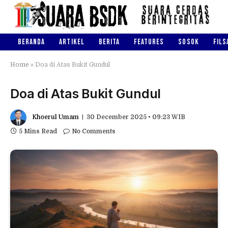
BERANDA
ARTIKEL
BERITA
FEATURES
SOSOK
FILS
Home
»
Doa di Atas Bukit Gundul
Doa di Atas Bukit Gundul
Khoerul Umam
30 December 2025 • 09:23 WIB
5 Mins Read
No Comments