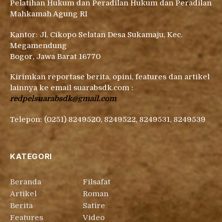
Pelatihan Hukum dan Peradilan Hukum dan Peradilan
Mahkamah Agung RI
Kantor: Jl. Cikopo Selatan Desa Sukamaju, Kec.
Megamendung
Bogor, Jawa Barat 16770
Kirimkan reportase berita, opini, features dan artikel
lainnya ke email suarabsdk.com :
redpelsuarabsdk@gmail.com
Telepon: (0251) 8249520, 8249522, 8249531, 8249539
KATEGORI
Beranda
Filsafat
Artikel
Roman
Berita
Satire
Features
Video