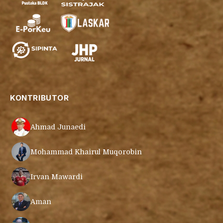
KONTRIBUTOR
Ahmad Junaedi
Mohammad Khairul Muqorobin
Irvan Mawardi
Aman