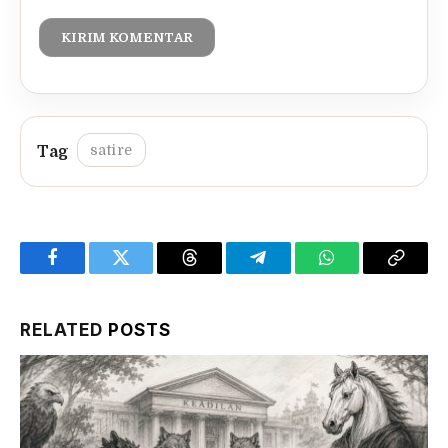
satire
Facebook
Twitter
Threads
Telegram
WhatsApp
Copy
Link
RELATED
POSTS