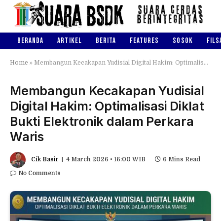
BERANDA
ARTIKEL
BERITA
FEATURES
SOSOK
FILS
Home
»
Membangun Kecakapan Yudisial Digital Hakim: Optimalisasi Diklat Bukti Elektronik dalam Perkara Waris
Membangun Kecakapan Yudisial
Digital Hakim: Optimalisasi Diklat
Bukti Elektronik dalam Perkara
Waris
Cik Basir
4 March 2026 • 16:00 WIB
6 Mins Read
No Comments