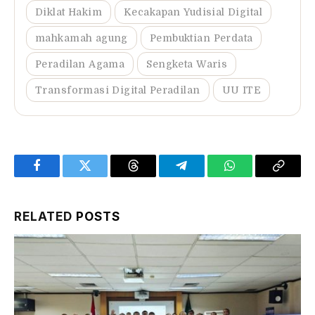
Diklat Hakim
Kecakapan Yudisial Digital
mahkamah agung
Pembuktian Perdata
Peradilan Agama
Sengketa Waris
Transformasi Digital Peradilan
UU ITE
Facebook
Twitter
Threads
Telegram
WhatsApp
Copy
Link
RELATED
POSTS