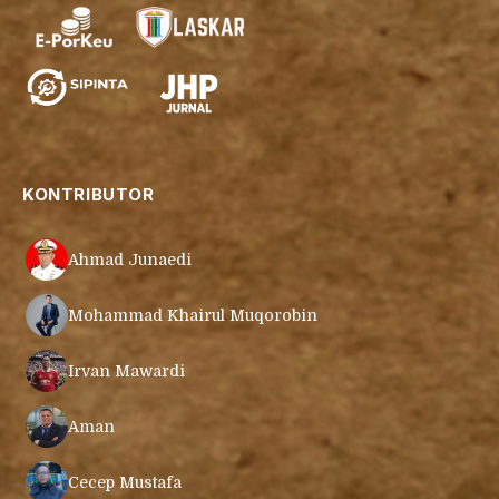
KONTRIBUTOR
Ahmad Junaedi
Mohammad Khairul Muqorobin
Irvan Mawardi
Aman
Cecep Mustafa