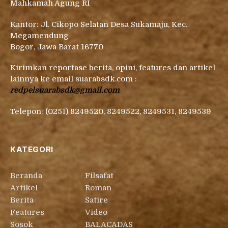
Mahkamah Agung RI
Kantor: Jl. Cikopo Selatan Desa Sukamaju, Kec.
Megamendung
Bogor, Jawa Barat 16770
Kirimkan reportase berita, opini, features dan artikel
lainnya ke email suarabsdk.com :
redpelsuarabsdk@gmail.com
Telepon: (0251) 8249520, 8249522, 8249531, 8249539
KATEGORI
Beranda
Filsafat
Artikel
Roman
Berita
Satire
Features
Video
Sosok
BALACADAS