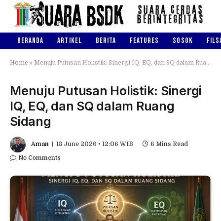
BERANDA
ARTIKEL
BERITA
FEATURES
SOSOK
FILS
Home
»
Menuju Putusan Holistik: Sinergi IQ, EQ, dan SQ dalam Ruang Sidang
Menuju Putusan Holistik: Sinergi
IQ, EQ, dan SQ dalam Ruang
Sidang
Aman
18 June 2026 • 12:06 WIB
6 Mins Read
No Comments