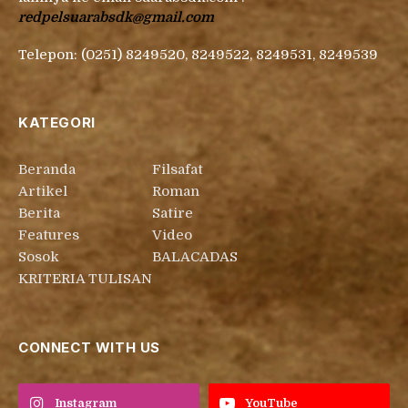
redpelsuarabsdk@gmail.com
Telepon: (0251) 8249520, 8249522, 8249531, 8249539
KATEGORI
Beranda
Filsafat
Artikel
Roman
Berita
Satire
Features
Video
Sosok
BALACADAS
KRITERIA TULISAN
CONNECT WITH US
Instagram
YouTube