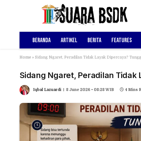
Beranda
Artikel
Berita
Features
Home
»
Sidang Ngaret, Peradilan Tidak Layak Dipercaya? Tungg
Sidang Ngaret, Peradilan Tidak
Iqbal Lazuardi
8 June 2026 • 08:28 WIB
4 Mins 