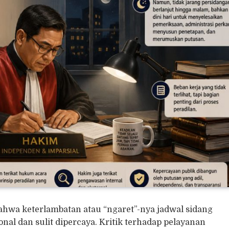
ahwa keterlambatan atau “ngaret”-nya jadwal sidang
onal dan sulit dipercaya. Kritik terhadap pelayanan