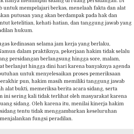
ak hanya memimpin sidang di ruang persidangan. Di
ab untuk mempelajari berkas, menelaah fakta dan alat
skan putusan yang akan berdampak pada hak dan
tut ketelitian, kehati-hatian, dan tanggung jawab yang
adilan hukum.
gas kedinasan selama jam kerja yang berlaku,
amun dalam praktiknya, pekerjaan hakim tidak selalu
jarang persidangan berlangsung hingga sore, malam,
t berlanjut hingga dini hari karena banyaknya agenda
ebutuhan untuk menyelesaikan proses pemeriksaan
 berakhir pun, hakim masih memiliki tanggung jawab
alat bukti, memeriksa berita acara sidang, serta
i sering kali tidak terlihat oleh masyarakat karena
ruang sidang. Oleh karena itu, menilai kinerja hakim
 sidang tentu tidak menggambarkan keseluruhan
enjalankan fungsi peradilan.