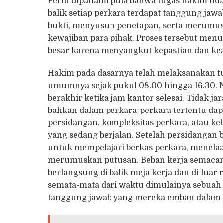
Perlu dipahami pula bahwa tugas hakim tid
balik setiap perkara terdapat tanggung jaw
bukti, menyusun penetapan, serta merumu
kewajiban para pihak. Proses tersebut menun
besar karena menyangkut kepastian dan ke
Hakim pada dasarnya telah melaksanakan tu
umumnya sejak pukul 08.00 hingga 16.30. N
berakhir ketika jam kantor selesai. Tidak 
bahkan dalam perkara-perkara tertentu dapa
persidangan, kompleksitas perkara, atau k
yang sedang berjalan. Setelah persidangan
untuk mempelajari berkas perkara, menelaah 
merumuskan putusan. Beban kerja semacam in
berlangsung di balik meja kerja dan di luar 
semata-mata dari waktu dimulainya sebuah
tanggung jawab yang mereka emban dalam m