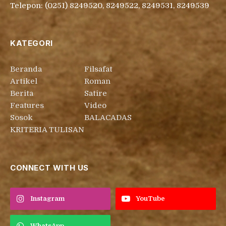
Telepon: (0251) 8249520, 8249522, 8249531, 8249539
KATEGORI
Beranda
Filsafat
Artikel
Roman
Berita
Satire
Features
Video
Sosok
BALACADAS
KRITERIA TULISAN
CONNECT WITH US
Instagram
YouTube
WhatsApp