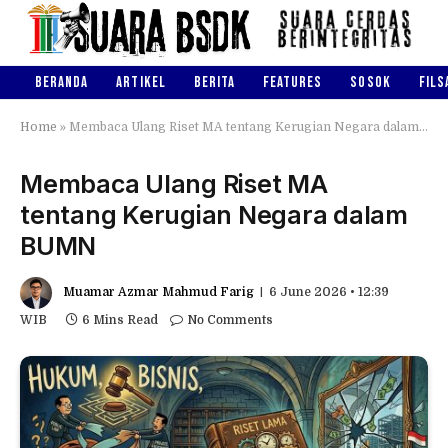
BERANDA
ARTIKEL
BERITA
FEATURES
SOSOK
FILS
Home
»
Membaca Ulang Riset MA tentang Kerugian Negara dalam BUMN
Membaca Ulang Riset MA
tentang Kerugian Negara dalam
BUMN
Muamar Azmar Mahmud Farig
6 June 2026 • 12:39
WIB
6 Mins Read
No Comments