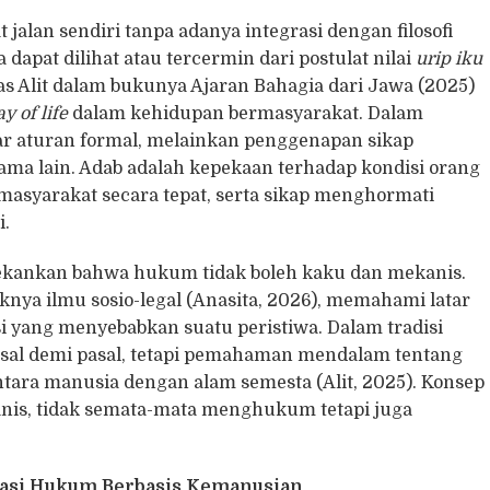
 jalan sendiri tanpa adanya integrasi dengan filosofi
dapat dilihat atau tercermin dari postulat nilai
urip iku
Raras Alit dalam bukunya Ajaran Bahagia dari Jawa (2025)
y of life
dalam kehidupan bermasyarakat. Dalam
r aturan formal, melainkan penggenapan sikap
ama lain. Adab adalah kepekaan terhadap kondisi orang
asyarakat secara tepat, serta sikap menghormati
i.
nekankan bahwa hukum tidak boleh kaku dan mekanis.
ya ilmu sosio-legal (Anasita, 2026), memahami latar
 yang menyebabkan suatu peristiwa. Dalam tradisi
asal demi pasal, tetapi pemahaman mendalam tentang
ara manusia dengan alam semesta (Alit, 2025). Konsep
is, tidak semata-mata menghukum tetapi juga
si Hukum Berbasis Kemanusian