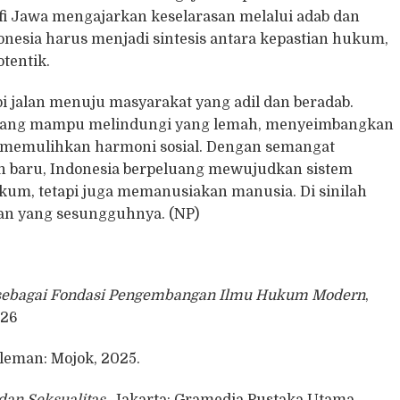
sofi Jawa mengajarkan keselarasan melalui adab dan
esia harus menjadi sintesis antara kepastian hukum,
tentik.
i jalan menuju masyarakat yang adil dan beradab.
yang mampu melindungi yang lemah, menyeimbangkan
a memulihkan harmoni sosial. Dengan semangat
 baru, Indonesia berpeluang mewujudkan sistem
um, tetapi juga memanusiakan manusia. Di sinilah
an yang sesungguhnya. (NP)
 sebagai Fondasi Pengembangan Ilmu Hukum Modern
,
026
Sleman: Mojok, 2025.
dan Seksualitas
, Jakarta: Gramedia Pustaka Utama,