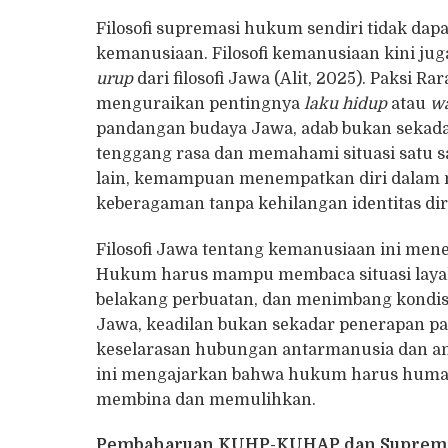
Filosofi supremasi hukum sendiri tidak dapat
kemanusiaan. Filosofi kemanusiaan kini juga 
urup
dari filosofi Jawa (Alit, 2025). Paksi 
menguraikan pentingnya
laku hidup
atau
wa
pandangan budaya Jawa, adab bukan sekada
tenggang rasa dan memahami situasi satu s
lain, kemampuan menempatkan diri dalam m
keberagaman tanpa kehilangan identitas dir
Filosofi Jawa tentang kemanusiaan ini me
Hukum harus mampu membaca situasi layakn
belakang perbuatan, dan menimbang kondisi
Jawa, keadilan bukan sekadar penerapan p
keselarasan hubungan antarmanusia dan ant
ini mengajarkan bahwa hukum harus human
membina dan memulihkan.
Pembaharuan KUHP-KUHAP dan Suprema