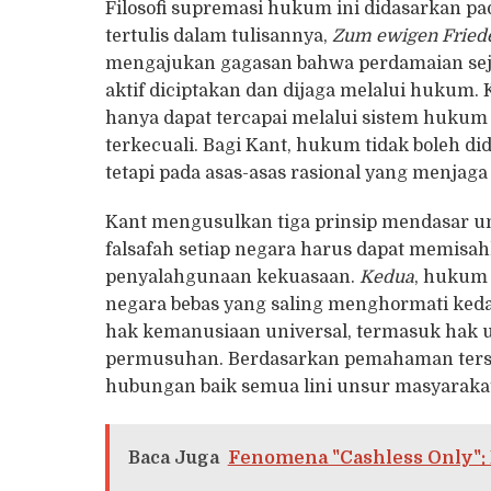
Filosofi supremasi hukum ini didasarkan 
tertulis dalam tulisannya,
Zum ewigen Fried
mengajukan gagasan bahwa perdamaian seja
aktif diciptakan dan dijaga melalui huku
hanya dapat tercapai melalui sistem hukum
terkecuali. Bagi Kant, hukum tidak boleh d
tetapi pada asas-asas rasional yang menjag
Kant mengusulkan tiga prinsip mendasar u
falsafah setiap negara harus dapat memisah
penyalahgunaan kekuasaan.
Kedua
, hukum 
negara bebas yang saling menghormati ked
hak kemanusiaan universal, termasuk hak u
permusuhan. Berdasarkan pemahaman ters
hubungan baik semua lini unsur masyarakat
Baca Juga
Fenomena "Cashless Only": B