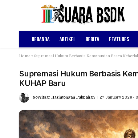
Beranda
Artikel
Berita
Features
Home
»
Supremasi Hukum Berbasis Kemanusian Pasca Keberl
Supremasi Hukum Berbasis Kem
KUHAP Baru
Novritsar Hasintongan Pakpahan
27 January 2026 • 