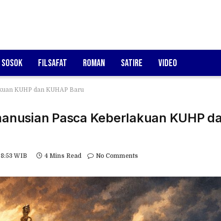
Sosok
Filsafat
Roman
Satire
Video
akuan KUHP dan KUHAP Baru
anusian Pasca Keberlakuan KUHP d
08:53 WIB
4 Mins Read
No Comments