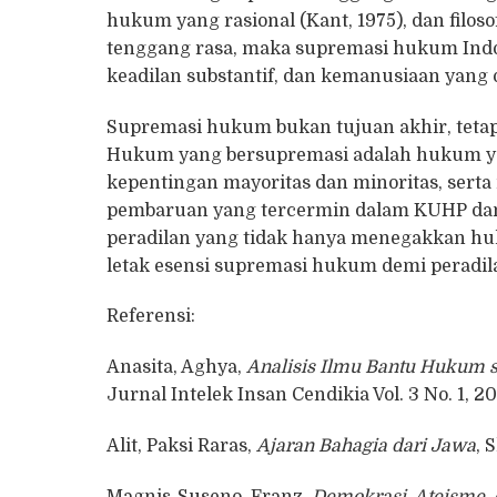
hukum yang rasional (Kant, 1975), dan filo
tenggang rasa, maka supremasi hukum Indon
keadilan substantif, dan kemanusiaan yang o
Supremasi hukum bukan tujuan akhir, tetap
Hukum yang bersupremasi adalah hukum 
kepentingan mayoritas dan minoritas, sert
pembaruan yang tercermin dalam KUHP dan
peradilan yang tidak hanya menegakkan huk
letak esensi supremasi hukum demi peradil
Referensi:
Anasita, Aghya,
Analisis Ilmu Bantu Hukum
Jurnal Intelek Insan Cendikia Vol. 3 No. 1, 2
Alit, Paksi Raras,
Ajaran Bahagia dari Jawa
, 
Magnis-Suseno, Franz,
Demokrasi, Ateisme, 