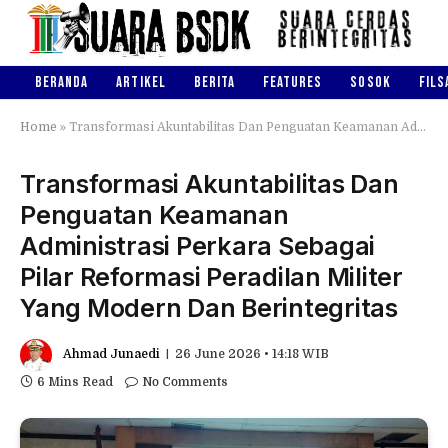
BERANDA
ARTIKEL
BERITA
FEATURES
SOSOK
FILS
Home
»
Transformasi Akuntabilitas Dan Penguatan Keamanan Administrasi Perkara Sebagai Pilar Reformasi Peradilan Militer Yang Modern Dan Berintegritas
Transformasi Akuntabilitas Dan
Penguatan Keamanan
Administrasi Perkara Sebagai
Pilar Reformasi Peradilan Militer
Yang Modern Dan Berintegritas
Ahmad Junaedi
26 June 2026 • 14:18 WIB
6 Mins Read
No Comments