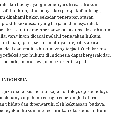
 politik, dan budaya yang memengaruhi cara hukum
ilsafat hukum, khususnya dari perspektif ontologi,
kum dipahami bukan sekadar penerapan aturan,
praktik kekuasaan yang berjalan di masyarakat.
etode kritis untuk mempertanyakan asumsi dasar hukum,
lai yang ingin dicapai melalui penegakan hukum.
 tebang pilih, serta lemahnya integritas aparat
ideal dan realitas hukum yang terjadi. Oleh karena
g refleksi agar hukum di Indonesia dapat bergerak dari
ebih adil, manusiawi, dan berorientasi pada
 INDONESIA
ika dianalisis melalui kajian ontologi, epistemologi,
dak hanya dipahami sebagai seperangkat aturan
l yang hidup dan dipengaruhi oleh kekuasaan, budaya,
s, penegakan hukum mencerminkan eksistensi hukum