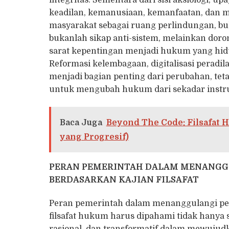
integritas. Sementara dari sisi aksiologi, 
keadilan, kemanusiaan, kemanfaatan, dan m
masyarakat sebagai ruang perlindungan, buka
bukanlah sikap anti-sistem, melainkan dor
sarat kepentingan menjadi hukum yang hidu
Reformasi kelembagaan, digitalisasi peradila
menjadi bagian penting dari perubahan, tet
untuk mengubah hukum dari sekadar instr
Baca Juga
Beyond The Code: Filsafa
yang Progresif)
PERAN PEMERINTAH DALAM MENANGG
BERDASARKAN KAJIAN FILSAFAT
Peran pemerintah dalam menanggulangi pe
filsafat hukum harus dipahami tidak hanya s
rasional, dan transformatif dalam mewujudk