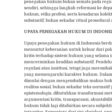
penegakan hukum bukan semata pada regula
sendiri, sehingga langkah reformasi ke d
hukum, etika profesi, serta kesadaran kol
substantif, bukan sekadar ritual prosedura
UPAYA
PENEGAKAN HUKUM DI INDONESI
Upaya penegakan hukum di Indonesia berdas
menuntut keberanian untuk keluar dari pol
kritis terhadap sistem hukum yang selama in
mencerminkan keadilan substantif. Pendek
regulasi atau institusi, tetapi juga meromb
yang memengaruhi karakter hukum. Dalam 
dimulai dengan mengembalikan makna hukum
realitas sosial, bukan sekadar teks normatif
epistemologis, dibutuhkan transformasi m
argumentasi kritis, transparansi, akuntabil
hukum tidak lagi ditafsirkan secara subjektif