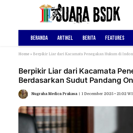
Beranda
Artikel
Berita
Features
Home
»
Berpikir Liar dari Kacamata Penegakan Hukum di Indon
Berpikir Liar dari Kacamata Pe
Berdasarkan Sudut Pandang Onto
Nugraha Medica Prakasa
1 December 2025 • 21:02 W