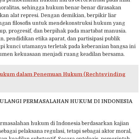
upaya pembenahan hukum harus berorientasi pada nilai
oralitas, sehingga hukum benar-benar dirasakan
n alat represi. Dengan demikian, berpikir liar
ongan filosofis untuk mendekonstruksi hukum yang
p, progresif, dan berpihak pada martabat manusia.
n, pendidikan etika aparat, dan partisipasi publik
api kunci utamanya terletak pada keberanian bangsa ini
umen kekuasaan menjadi ruang keadilan bersama.
t Hukum dalam Penemuan Hukum (Rechtsvinding
ULANGI PERMASALAHAN HUKUM DI INDONESIA
rmasalahan hukum di Indonesia berdasarkan kajian
ebagai pelaksana regulasi, tetapi sebagai aktor moral,
an keadilan substantif. Secara ontologis, pemerintah