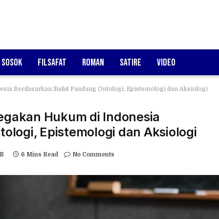
Sosok
Filsafat
Roman
Satire
Video
esia Berdasarkan Sudut Pandang Ontologi, Epistemologi dan Aksiologi
negakan Hukum di Indonesia
logi, Epistemologi dan Aksiologi
IB
6 Mins Read
No Comments