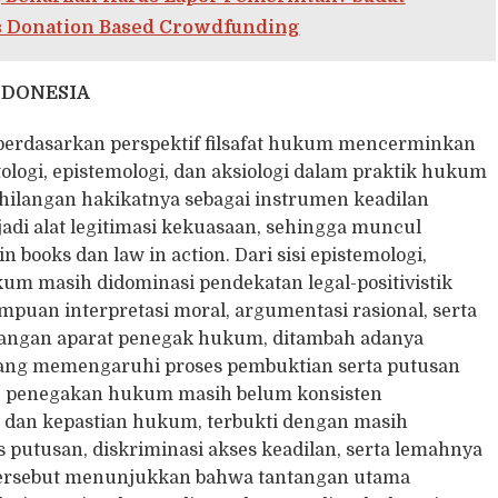
s Donation Based Crowdfunding
NDONESIA
erdasarkan perspektif filsafat hukum mencerminkan
logi, epistemologi, dan aksiologi dalam praktik hukum
ehilangan hakikatnya sebagai instrumen keadilan
jadi alat legitimasi kekuasaan, sehingga muncul
 books dan law in action. Dari sisi epistemologi,
m masih didominasi pendekatan legal-positivistik
puan interpretasi moral, argumentasi rasional, serta
alangan aparat penegak hukum, ditambah adanya
 yang memengaruhi proses pembuktian serta putusan
i, penegakan hukum masih belum konsisten
 dan kepastian hukum, terbukti dengan masih
 putusan, diskriminasi akses keadilan, serta lemahnya
si tersebut menunjukkan bahwa tantangan utama