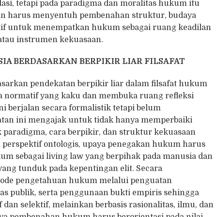
si, tetapi pada paradigma dan moralitas hukum itu
epan harus menyentuh pembenahan struktur, budaya
ektif untuk menempatkan hukum sebagai ruang keadilan
l atau instrumen kekuasaan.
A BERDASARKAN BERPIKIR LIAR FILSAFAT
arkan pendekatan berpikir liar dalam filsafat hukum
a normatif yang kaku dan membuka ruang refleksi
i berjalan secara formalistik tetapi belum
atan ini mengajak untuk tidak hanya memperbaiki
ak paradigma, cara berpikir, dan struktur kekuasaan
perspektif ontologis, upaya penegakan hukum harus
 sebagai living law yang berpihak pada manusia dan
 yang tunduk pada kepentingan elit. Secara
etode pengetahuan hukum melalui penguatan
itas publik, serta penggunaan bukti empiris sehingga
 dan selektif, melainkan berbasis rasionalitas, ilmu, dan