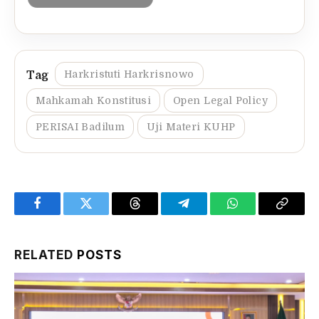
Harkristuti Harkrisnowo
Mahkamah Konstitusi
Open Legal Policy
PERISAI Badilum
Uji Materi KUHP
Facebook
Twitter
Threads
Telegram
WhatsApp
Copy
Link
RELATED
POSTS