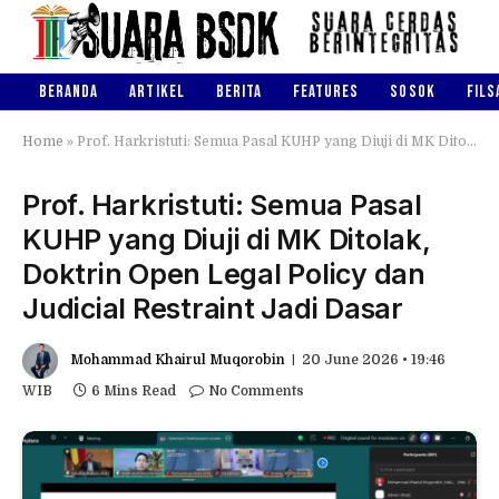
BERANDA
ARTIKEL
BERITA
FEATURES
SOSOK
FILS
Home
»
Prof. Harkristuti: Semua Pasal KUHP yang Diuji di MK Ditolak, Doktrin Open Legal Policy dan Judicial Restraint Jadi Dasar
Prof. Harkristuti: Semua Pasal
KUHP yang Diuji di MK Ditolak,
Doktrin Open Legal Policy dan
Judicial Restraint Jadi Dasar
Mohammad Khairul Muqorobin
20 June 2026 • 19:46
WIB
6 Mins Read
No Comments