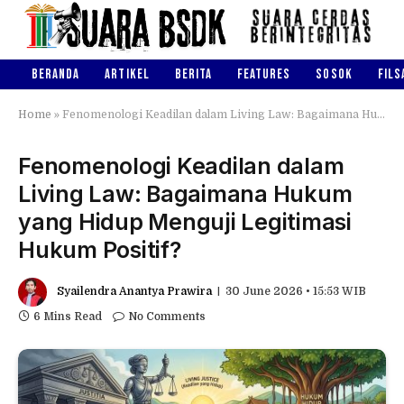
BERANDA
ARTIKEL
BERITA
FEATURES
SOSOK
FILS
Home
»
Fenomenologi Keadilan dalam Living Law: Bagaimana Hukum yang Hidup Menguji Legitimasi Hukum Positif?
Fenomenologi Keadilan dalam
Living Law: Bagaimana Hukum
yang Hidup Menguji Legitimasi
Hukum Positif?
Syailendra Anantya Prawira
30 June 2026 • 15:53 WIB
6 Mins Read
No Comments