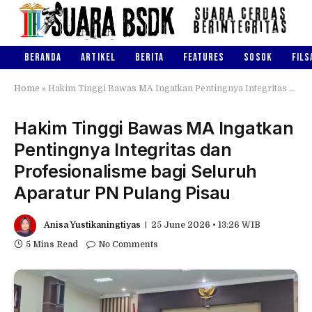
BERANDA
ARTIKEL
BERITA
FEATURES
SOSOK
FILS
Home
»
Hakim Tinggi Bawas MA Ingatkan Pentingnya Integritas dan Profesionalisme bagi Seluruh Aparatur PN Pulang Pisau
Hakim Tinggi Bawas MA Ingatkan
Pentingnya Integritas dan
Profesionalisme bagi Seluruh
Aparatur PN Pulang Pisau
Anisa Yustikaningtiyas
25 June 2026 • 13:26 WIB
5 Mins Read
No Comments