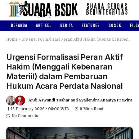
BERANDA
ARTIKEL
BERITA
FEATURES
SOSOK
FILS
Home
»
Urgensi Formalisasi Peran Aktif Hakim (Menggali Kebenaran Materiil) dalam Pembaruan Hukum Acara Perdata Nasional
Urgensi Formalisasi Peran Aktif
Hakim (Menggali Kebenaran
Materiil) dalam Pembaruan
Hukum Acara Perdata Nasional
Andi Aswandi Tashar
and
Syailendra Anantya Prawira
15 February 2026 • 08:00 WIB
9 Mins Read
No Comments