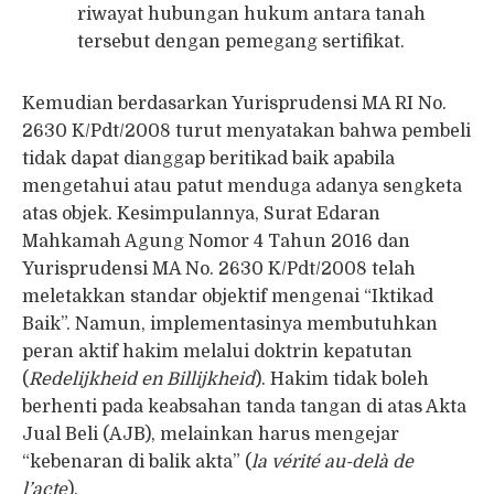
riwayat hubungan hukum antara tanah
tersebut dengan pemegang sertifikat.
Kemudian berdasarkan Yurisprudensi MA RI No.
2630 K/Pdt/2008 turut menyatakan bahwa pembeli
tidak dapat dianggap beritikad baik apabila
mengetahui atau patut menduga adanya sengketa
atas objek. Kesimpulannya, Surat Edaran
Mahkamah Agung Nomor 4 Tahun 2016 dan
Yurisprudensi MA No. 2630 K/Pdt/2008 telah
meletakkan standar objektif mengenai “Iktikad
Baik”. Namun, implementasinya membutuhkan
peran aktif hakim melalui doktrin kepatutan
(
Redelijkheid en Billijkheid
). Hakim tidak boleh
berhenti pada keabsahan tanda tangan di atas Akta
Jual Beli (AJB), melainkan harus mengejar
“kebenaran di balik akta” (
la vérité au-delà de
l’acte
).