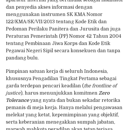
aparatur internal yang bertindak sebagai fasilitator
dan penyedia akses informasi dengan
menggunakan instrumen SK KMA Nomor
122/KMA/SK/VII/2013 tentang Kode Etik dan
Pedoman Perilaku Panitera dan Jurusita dan juga
Peraturan Pemerintah (PP) Nomor 42 Tahun 2004
tentang Pembinaan Jiwa Korps dan Kode Etik
Pegawai Negeri Sipil secara konsekuen dan tanpa
pandang bulu.
Pimpinan satuan kerja di seluruh Indonesia,
khususnya Pengadilan Tingkat Pertama sebagai
garda terdepan pencari keadilan (
the frontline of
justice
), harus menunjukkan komitmen
Zero
Tolerance
yang nyata dan bukan sekadar retorika
pemanis di meja kerja. Hanya melalui pengawasan
melekat yang ketat, kepemimpinan yang objektif,
serta keberanian menegakkan sumpah jabatan,
marwah mahkota peradilan akan tetap terjaga