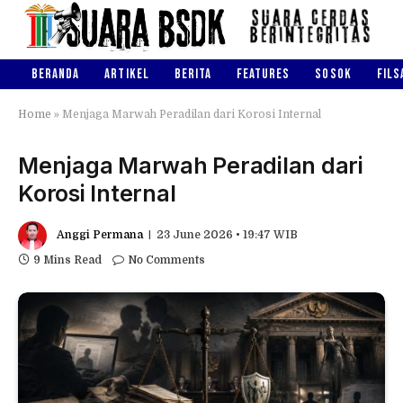
BERANDA
ARTIKEL
BERITA
FEATURES
SOSOK
FILS
Home
»
Menjaga Marwah Peradilan dari Korosi Internal
Menjaga Marwah Peradilan dari
Korosi Internal
Anggi Permana
23 June 2026 • 19:47 WIB
9 Mins Read
No Comments