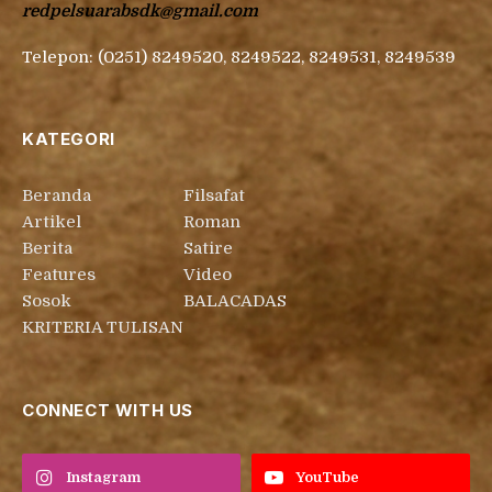
redpelsuarabsdk@gmail.com
Telepon: (0251) 8249520, 8249522, 8249531, 8249539
KATEGORI
Beranda
Filsafat
Artikel
Roman
Berita
Satire
Features
Video
Sosok
BALACADAS
KRITERIA TULISAN
CONNECT WITH US
Instagram
YouTube