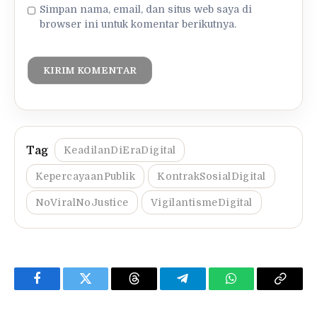
Simpan nama, email, dan situs web saya di
browser ini untuk komentar berikutnya.
KeadilanDiEraDigital
KepercayaanPublik
KontrakSosialDigital
NoViralNoJustice
VigilantismeDigital
Facebook
Twitter
Threads
Telegram
WhatsApp
Copy
Link