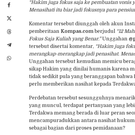
“Hakim juga fokus saja ke pembuatan vonis 
Menasihati itu biar jadi fokusnya para pensiun
Komentar tersebut diunggah oleh akun Ins
pemberitaan
Kompas.com
berjudul
“12 Mah
Fokus Saja Kuliah yang Benar.”
Unggahan
@p
tersebut disertai komentar,
“Hakim juga foku
merangkap-merangkap jadi penasihat. Menasiha
Unggahan tersebut kemudian memicu beraga
sikap Hakim yang dinilai humanis karena 
tidak sedikit pula yang beranggapan bahw
perlu memberikan nasihat kepada Terdakwa
Perdebatan tersebut sesungguhnya menarik 
yang muncul, terdapat pertanyaan yang le
Terdakwa memang berada di luar peran seo
mencampuradukkan antara nasihat hukum 
sebagai bagian dari proses pemidanaan?