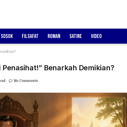
Sosok
Filsafat
Roman
Satire
Video
Demikian?
 Penasihat!” Benarkah Demikian?
ead
No Comments