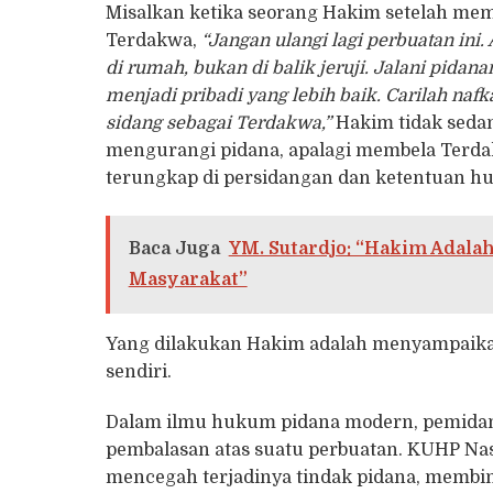
Misalkan ketika seorang Hakim setelah m
Terdakwa,
“Jangan ulangi lagi perbuatan in
di rumah, bukan di balik jeruji. Jalani pidan
menjadi pribadi yang lebih baik. Carilah naf
sidang sebagai Terdakwa,”
Hakim tidak seda
mengurangi pidana, apalagi membela Terdak
terungkap di persidangan dan ketentuan h
Baca Juga
YM. Sutardjo: “Hakim Adalah
Masyarakat”
Yang dilakukan Hakim adalah menyampaikan
sendiri.
Dalam ilmu hukum pidana modern, pemidana
pembalasan atas suatu perbuatan. KUHP Na
mencegah terjadinya tindak pidana, membina