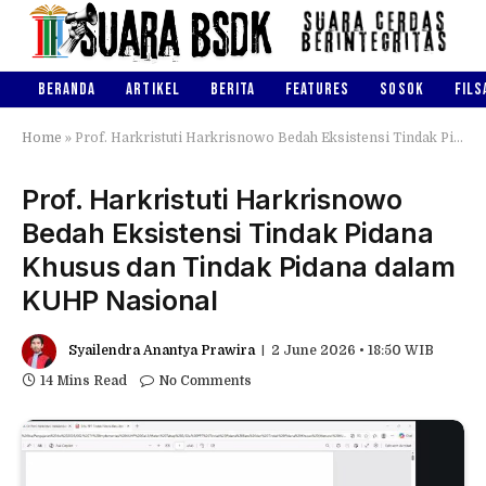
BERANDA
ARTIKEL
BERITA
FEATURES
SOSOK
FILS
Home
»
Prof. Harkristuti Harkrisnowo Bedah Eksistensi Tindak Pidana Khusus dan Tindak Pidana dalam KUHP Nasional
Prof. Harkristuti Harkrisnowo
Bedah Eksistensi Tindak Pidana
Khusus dan Tindak Pidana dalam
KUHP Nasional
Syailendra Anantya Prawira
2 June 2026 • 18:50 WIB
14 Mins Read
No Comments