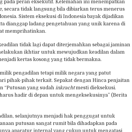
g pada peran eksekutif. Kelemahan ini menempatkan
e,
secara tidak langsung bila dibiarkan terus menerus
nesia. Sistem eksekusi di Indonesia bayak dijadikan
kita dianggap ladang pengetahuan yang unik karena di
gat memprihatinkan.
keadilan tidak lagi dapat diterjemahkan sebagai jaminan
melakukan ikhtiar untuk mewujudkan keadilan dalam
 menjadi kertas kosong yang tidak bermakna.
ilik pengadilan tetapi milik negara yang patut
i pihak-pihak terkait. Sepakat dengan Hinca penjaitan
an “Putusan yang sudah
inkracht
mesti dieksekusi.
 harus hadir di depan untuk mengeksekusinya” (Berita
adilan, selanjutnya menjadi hak penggugat untuk
anaan putusan sangat rumit bila dihadapkan pada
punya aparatur internal yang cukup untuk mengatasi