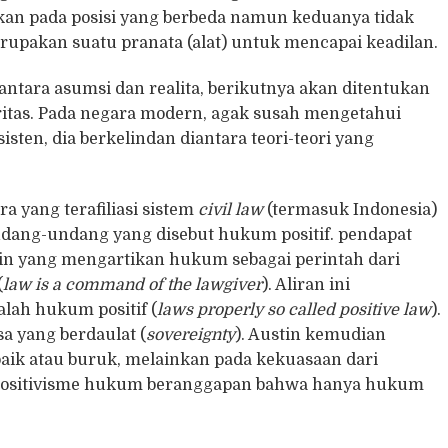
kkan pada posisi yang berbeda namun keduanya tidak
rupakan suatu pranata (alat) untuk mencapai keadilan.
ntara asumsi dan realita, berikutnya akan ditentukan
ritas. Pada negara modern, agak susah mengetahui
en, dia berkelindan diantara teori-teori yang
 yang terafiliasi sistem
civil law
(termasuk Indonesia)
ndang-undang yang disebut hukum positif. pendapat
in yang mengartikan hukum sebagai perintah dari
(
law is
a command of the lawgiver
). Aliran ini
lah hukum positif (
laws properly so called positive law
).
a yang berdaulat (
sovereignty
). Austin kemudian
aik atau buruk, melainkan pada kekuasaan dari
n positivisme hukum beranggapan bahwa hanya hukum