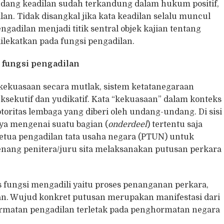
ang keadilan sudah terkandung dalam hukum positif,
an. Tidak disangkal jika kata keadilan selalu muncul
ngadilan menjadi titik sentral objek kajian tentang
 dilekatkan pada fungsi pengadilan.
 fungsi pengadilan
kekuasaan secara mutlak, sistem ketatanegaraan
 eksekutif dan yudikatif. Kata “kekuasaan” dalam konteks
oritas lembaga yang diberi oleh undang-undang. Di sisi
ya mengenai suatu bagian (
onderdeel
) tertentu saja
tua pengadilan tata usaha negara (PTUN) untuk
ang penitera/juru sita melaksanakan putusan perkara
s fungsi mengadili yaitu proses penanganan perkara,
an. Wujud konkret putusan merupakan manifestasi dari
hormatan pengadilan terletak pada penghormatan negara