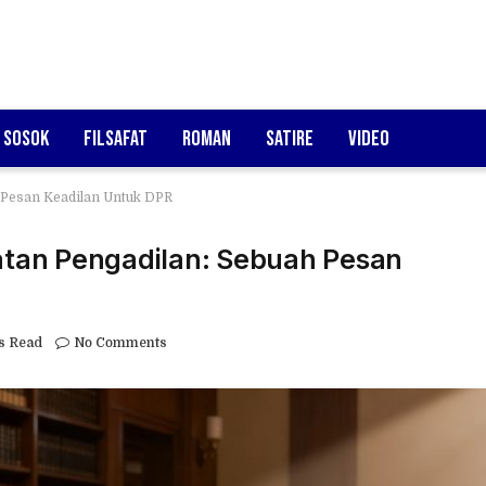
Sosok
Filsafat
Roman
Satire
Video
 Pesan Keadilan Untuk DPR
tan Pengadilan: Sebuah Pesan
s Read
No Comments