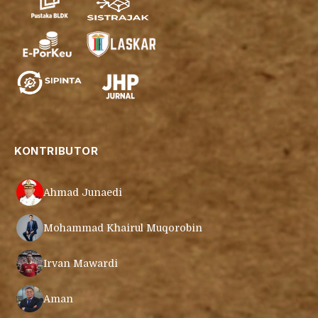
KONTRIBUTOR
Ahmad Junaedi
Mohammad Khairul Muqorobin
Irvan Mawardi
Aman