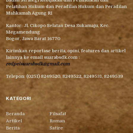
Badan Strategi Kebijakan dan Pendidikan dan
Pelatihan Hukum dan Peradilan Hukum dan Peradilan
Mahkamah Agung RI
Kantor: Jl. Cikopo Selatan Desa Sukamaju, Kec.
Megamendung
Bogor, Jawa Barat 16770
Kirimkan reportase berita, opini, features dan artikel
lainnya ke email suarabsdk.com :
redpelsuarabsdk@gmail.com
Telepon: (0251) 8249520, 8249522, 8249531, 8249539
KATEGORI
Beranda
Filsafat
Artikel
Roman
Berita
Satire