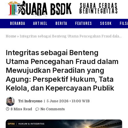
BERANDA
ARTIKEL
BERITA
FEATURES
SOSOK
FILS
Home
»
Integritas sebagai Benteng Utama Pencegahan Fraud dalam Mewujudkan Peradilan yang Agung: Perspektif Hukum, Tata Kelola, dan Kepercayaan Publik
Integritas sebagai Benteng
Utama Pencegahan Fraud dalam
Mewujudkan Peradilan yang
Agung: Perspektif Hukum, Tata
Kelola, dan Kepercayaan Publik
Tri Indroyono
5 June 2026 • 13:00 WIB
8 Mins Read
No Comments