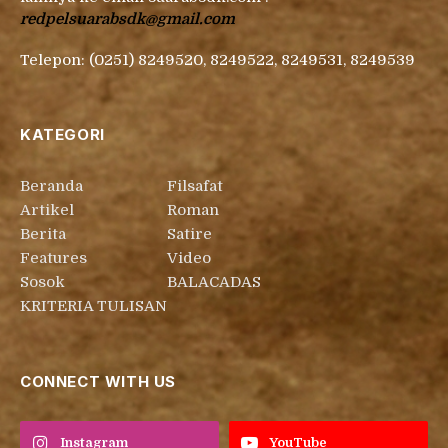
redpelsuarabsdk@gmail.com
Telepon: (0251) 8249520, 8249522, 8249531, 8249539
KATEGORI
Beranda
Filsafat
Artikel
Roman
Berita
Satire
Features
Video
Sosok
BALACADAS
KRITERIA TULISAN
CONNECT WITH US
Instagram
YouTube