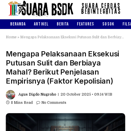
BERANDA
ARTIKEL
BERITA
FEATURES
SOSOK
FILS
Home
»
Mengapa Pelaksanaan Eksekusi Putusan Sulit dan Berbiaya Mahal? Berikut Penjelasan Empirisnya (Faktor Kepolisian)
Mengapa Pelaksanaan Eksekusi
Putusan Sulit dan Berbiaya
Mahal? Berikut Penjelasan
Empirisnya (Faktor Kepolisian)
Agus Digdo Nugroho
20 October 2025 • 09:14 WIB
8 Mins Read
No Comments