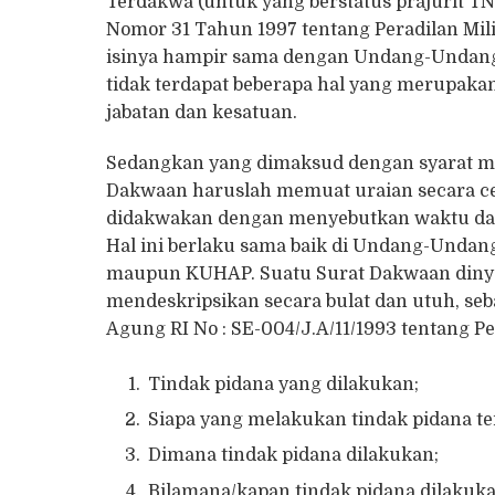
Terdakwa (untuk yang berstatus prajurit T
Nomor 31 Tahun 1997 tentang Peradilan Mili
isinya hampir sama dengan Undang-Undang 
tidak terdapat beberapa hal yang merupakan
jabatan dan kesatuan.
Sedangkan yang dimaksud dengan syarat mat
Dakwaan haruslah memuat uraian secara cer
didakwakan dengan menyebutkan waktu dan 
Hal ini berlaku sama baik di Undang-Undang
maupun KUHAP. Suatu Surat Dakwaan dinya
mendeskripsikan secara bulat dan utuh, se
Agung RI No : SE-004/J.A/11/1993 tentang P
Tindak pidana yang dilakukan;
Siapa yang melakukan tindak pidana te
Dimana tindak pidana dilakukan;
Bilamana/kapan tindak pidana dilakuka