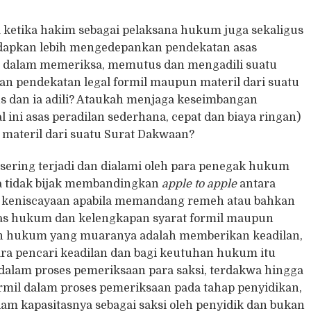
a ketika hakim sebagai pelaksana hukum juga sekaligus
dapkan lebih mengedepankan pendekatan asas
an dalam memeriksa, memutus dan mengadili suatu
n pendekatan legal formil maupun materil dari suatu
us dan ia adili? Ataukah menjaga keseimbangan
ini asas peradilan sederhana, cepat dan biaya ringan)
materil dari suatu Surat Dakwaan?
sering terjadi dan dialami oleh para penegak hukum
 tidak bijak membandingkan
apple to apple
antara
atu keniscayaan apabila memandang remeh atau bahkan
sas hukum dan kelengkapan syarat formil maupun
an hukum yang muaranya adalah memberikan keadilan,
ra pencari keadilan dan bagi keutuhan hukum itu
i dalam proses pemeriksaan para saksi, terdakwa hingga
ormil dalam proses pemeriksaan pada tahap penyidikan,
lam kapasitasnya sebagai saksi oleh penyidik dan bukan