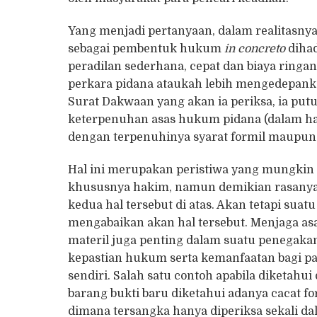
Yang menjadi pertanyaan, dalam realitasny
sebagai pembentuk hukum
in concreto
diha
peradilan sederhana, cepat dan biaya ring
perkara pidana ataukah lebih mengedepanka
Surat Dakwaan yang akan ia periksa, ia put
keterpenuhan asas hukum pidana (dalam hal 
dengan terpenuhinya syarat formil maupun 
Hal ini merupakan peristiwa yang mungkin 
khususnya hakim, namun demikian rasanya
kedua hal tersebut di atas. Akan tetapi su
mengabaikan akan hal tersebut. Menjaga a
materil juga penting dalam suatu penegak
kepastian hukum serta kemanfaatan bagi pa
sendiri. Salah satu contoh apabila diketahu
barang bukti baru diketahui adanya cacat f
dimana tersangka hanya diperiksa sekali da