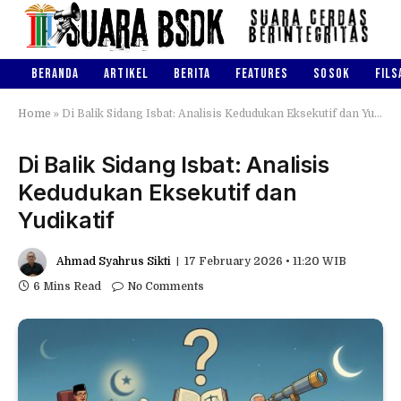
BERANDA
ARTIKEL
BERITA
FEATURES
SOSOK
FILS
Home
»
Di Balik Sidang Isbat: Analisis Kedudukan Eksekutif dan Yudikatif
Di Balik Sidang Isbat: Analisis
Kedudukan Eksekutif dan
Yudikatif
Ahmad Syahrus Sikti
17 February 2026 • 11:20 WIB
6 Mins Read
No Comments