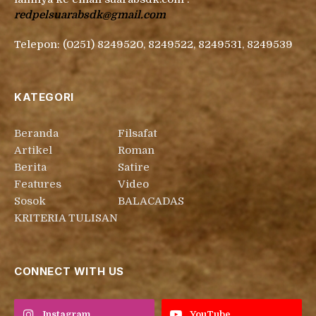
redpelsuarabsdk@gmail.com
Telepon: (0251) 8249520, 8249522, 8249531, 8249539
KATEGORI
Beranda
Filsafat
Artikel
Roman
Berita
Satire
Features
Video
Sosok
BALACADAS
KRITERIA TULISAN
CONNECT WITH US
Instagram
YouTube