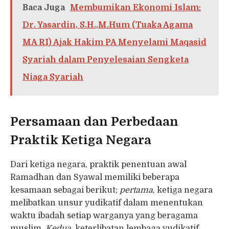
Baca Juga
Membumikan Ekonomi Islam:
Dr. Yasardin, S.H.,M.Hum (Tuaka Agama
MA RI) Ajak Hakim PA Menyelami Maqasid
Syariah dalam Penyelesaian Sengketa
Niaga Syariah
Persamaan dan Perbedaan
Praktik Ketiga Negara
Dari ketiga negara, praktik penentuan awal
Ramadhan dan Syawal memiliki beberapa
kesamaan sebagai berikut;
pertama
, ketiga negara
melibatkan unsur yudikatif dalam menentukan
waktu ibadah setiap warganya yang beragama
muslim.
Kedua
, keterlibatan lembaga yudikatif