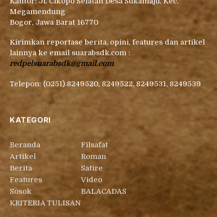
Kantor: Jl. Cikopo Selatan Desa Sukamaju, Kec.
Megamendung
Bogor, Jawa Barat 16770
Kirimkan reportase berita, opini, features dan artikel
lainnya ke email suarabsdk.com :
redpelsuarabsdk@gmail.com
Telepon: (0251) 8249520, 8249522, 8249531, 8249539
KATEGORI
Beranda
Filsafat
Artikel
Roman
Berita
Satire
Features
Video
Sosok
BALACADAS
KRITERIA TULISAN