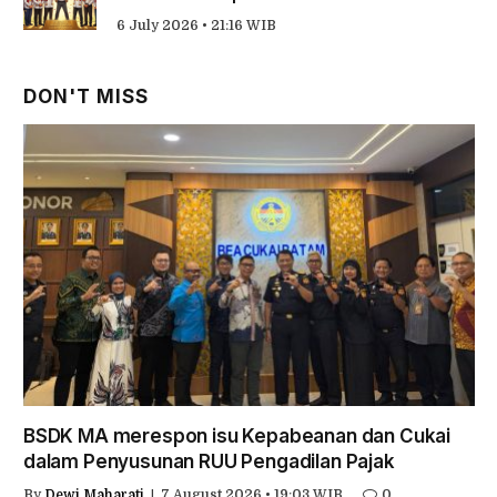
6 July 2026 • 21:16 WIB
DON'T MISS
BSDK MA merespon isu Kepabeanan dan Cukai
dalam Penyusunan RUU Pengadilan Pajak
By
Dewi Maharati
7 August 2026 • 19:03 WIB
0