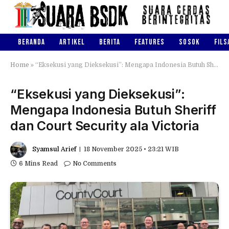
BERANDA
ARTIKEL
BERITA
FEATURES
SOSOK
FILS
Home
»
“Eksekusi yang Dieksekusi”: Mengapa Indonesia Butuh Sheriff dan Court Security ala Victoria
“Eksekusi yang Dieksekusi”:
Mengapa Indonesia Butuh Sheriff
dan Court Security ala Victoria
Syamsul Arief
18 November 2025 • 23:21 WIB
6 Mins Read
No Comments