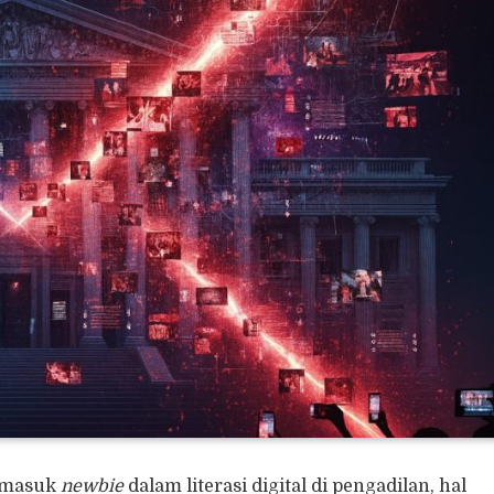
ermasuk
newbie
dalam literasi digital di pengadilan, hal