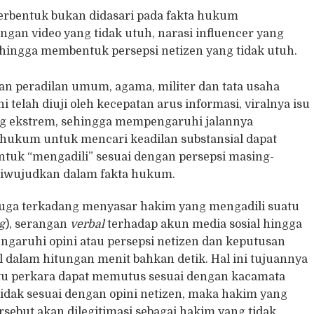
 terbentuk bukan didasari pada fakta hukum
ngan video yang tidak utuh, narasi influencer yang
sehingga membentuk persepsi netizen yang tidak utuh.
an peradilan umum, agama, militer dan tata usaha
ni telah diuji oleh kecepatan arus informasi, viralnya isu
g ekstrem, sehingga mempengaruhi jalannya
 hukum untuk mencari keadilan substansial dapat
ntuk “mengadili” sesuai dengan persepsi masing-
 diwujudkan dalam fakta hukum.
 juga terkadang menyasar hakim yang mengadili suatu
g
), serangan
verbal
terhadap akun media sosial hingga
ngaruhi opini atau persepsi netizen dan keputusan
l dalam hitungan menit bahkan detik. Hal ini tujuannya
tu perkara dapat memutus sesuai dengan kacamata
tidak sesuai dengan opini netizen, maka hakim yang
sebut akan dilegitimasi sebagai hakim yang tidak