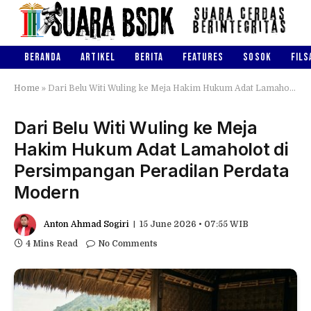
BERANDA
ARTIKEL
BERITA
FEATURES
SOSOK
FILS
Home
»
Dari Belu Witi Wuling ke Meja Hakim Hukum Adat Lamaholot di Persimpangan Peradilan Perdata Modern
Dari Belu Witi Wuling ke Meja
Hakim Hukum Adat Lamaholot di
Persimpangan Peradilan Perdata
Modern
Anton Ahmad Sogiri
15 June 2026 • 07:55 WIB
4 Mins Read
No Comments