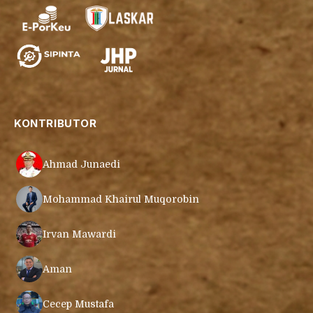
KONTRIBUTOR
Ahmad Junaedi
Mohammad Khairul Muqorobin
Irvan Mawardi
Aman
Cecep Mustafa