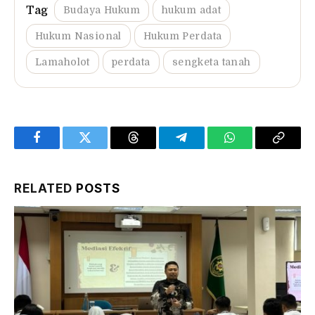
Budaya Hukum
hukum adat
Hukum Nasional
Hukum Perdata
Lamaholot
perdata
sengketa tanah
Facebook
Twitter
Threads
Telegram
WhatsApp
Copy
Link
RELATED
POSTS