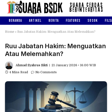
BERANDA
ARTIKEL
BERITA
FEATURES
SOSOK
FILS
Home
»
Ruu Jabatan Hakim: Menguatkan Atau Melemahkan?
Ruu Jabatan Hakim: Menguatkan
Atau Melemahkan?
Ahmad Syahrus Sikti
21 January 2026 • 16:00 WIB
4 Mins Read
No Comments