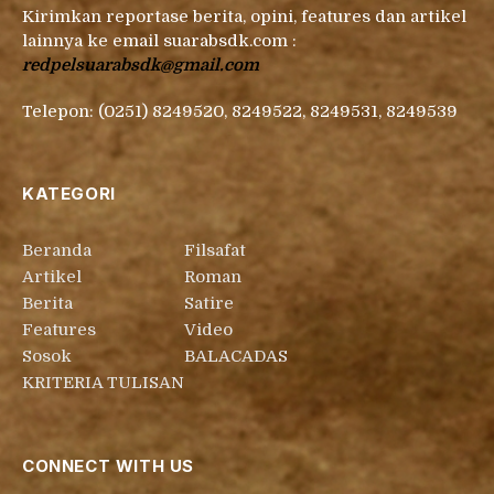
Kirimkan reportase berita, opini, features dan artikel
lainnya ke email suarabsdk.com :
redpelsuarabsdk@gmail.com
Telepon: (0251) 8249520, 8249522, 8249531, 8249539
KATEGORI
Beranda
Filsafat
Artikel
Roman
Berita
Satire
Features
Video
Sosok
BALACADAS
KRITERIA TULISAN
CONNECT WITH US