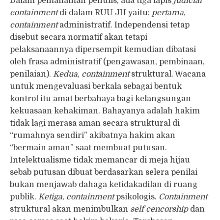
Dalam pemahaman penulis, ada tiga lapis
judicial
containment
di dalam RUU JH yaitu:
pertama
,
containment
administratif. Independensi tetap
disebut secara normatif akan tetapi
pelaksanaannya dipersempit kemudian dibatasi
oleh frasa administratif (pengawasan, pembinaan,
penilaian).
Kedua
,
containment
struktural. Wacana
untuk mengevaluasi berkala sebagai bentuk
kontrol itu amat berbahaya bagi kelangsungan
kekuasaan kehakiman. Bahayanya adalah hakim
tidak lagi merasa aman secara struktural di
“rumahnya sendiri” akibatnya hakim akan
“bermain aman” saat membuat putusan.
Intelektualisme tidak memancar di meja hijau
sebab putusan dibuat berdasarkan selera penilai
bukan menjawab dahaga ketidakadilan di ruang
publik.
Ketiga
,
containment
psikologis.
Containment
struktural akan menimbulkan
self cencorship
dan