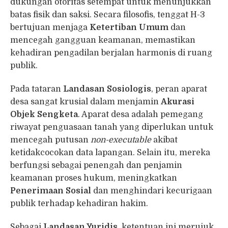
dukungan otoritas setempat untuk menunjukkan
batas fisik dan saksi. Secara filosofis, tenggat H-3
bertujuan menjaga
Ketertiban Umum
dan
mencegah gangguan keamanan, memastikan
kehadiran pengadilan berjalan harmonis di ruang
publik.
Pada tataran
Landasan Sosiologis
, peran aparat
desa sangat krusial dalam menjamin
Akurasi
Objek Sengketa
. Aparat desa adalah pemegang
riwayat penguasaan tanah yang diperlukan untuk
mencegah putusan
non-executable
akibat
ketidakcocokan data lapangan. Selain itu, mereka
berfungsi sebagai penengah dan penjamin
keamanan proses hukum, meningkatkan
Penerimaan Sosial
dan menghindari kecurigaan
publik terhadap kehadiran hakim.
Sebagai
Landasan Yuridis
, ketentuan ini merujuk