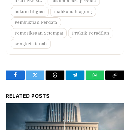
draft PERMA
hukum acara perdata
hukum litigasi
mahkamah agung
Pembuktian Perdata
Pemeriksaan Setempat
Praktik Peradilan
sengketa tanah
Facebook
Twitter
Threads
Telegram
WhatsApp
Copy
Link
RELATED
POSTS