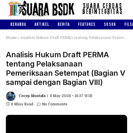
BERANDA
ARTIKEL
BERITA
FEATURES
SOSOK
FILS
Home
»
Analisis Hukum Draft PERMA tentang Pelaksanaan Pemeriksaan Setempat (Bagian V sampai dengan Bagian VIII)
Analisis Hukum Draft PERMA
tentang Pelaksanaan
Pemeriksaan Setempat (Bagian V
sampai dengan Bagian VIII)
Cecep Mustafa
8 May 2026 • 18:37 WIB
8 Mins Read
No Comments