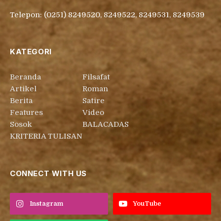
Telepon: (0251) 8249520, 8249522, 8249531, 8249539
KATEGORI
Beranda
Filsafat
Artikel
Roman
Berita
Satire
Features
Video
Sosok
BALACADAS
KRITERIA TULISAN
CONNECT WITH US
Instagram
YouTube