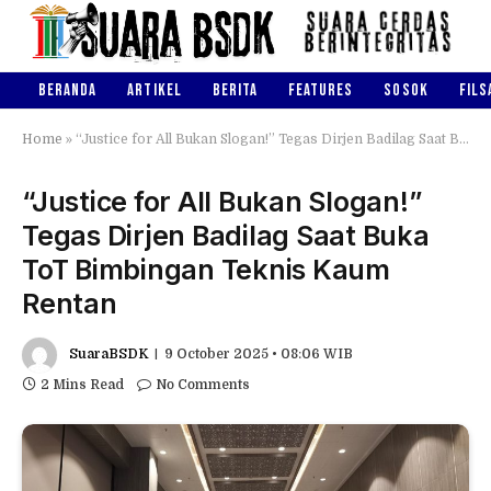
BERANDA
ARTIKEL
BERITA
FEATURES
SOSOK
FILS
Home
»
“Justice for All Bukan Slogan!” Tegas Dirjen Badilag Saat Buka ToT Bimbingan Teknis Kaum Rentan
“Justice for All Bukan Slogan!”
Tegas Dirjen Badilag Saat Buka
ToT Bimbingan Teknis Kaum
Rentan
SuaraBSDK
9 October 2025 • 08:06 WIB
2 Mins Read
No Comments