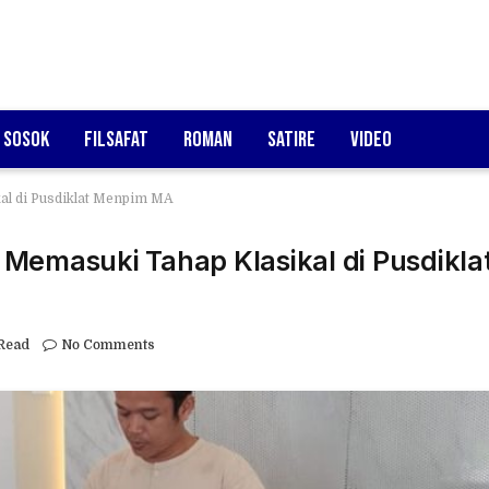
Sosok
Filsafat
Roman
Satire
Video
al di Pusdiklat Menpim MA
Memasuki Tahap Klasikal di Pusdikla
Read
No Comments