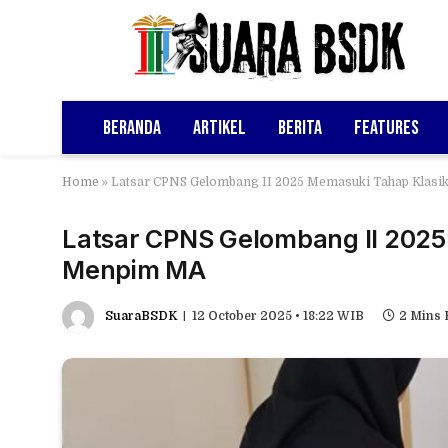
Beranda
Artikel
Berita
Features
Home
»
Latsar CPNS Gelombang II 2025 Memasuki Tahap Klasik
Latsar CPNS Gelombang II 2025 
Menpim MA
SuaraBSDK
12 October 2025 • 18:22 WIB
2 Mins 