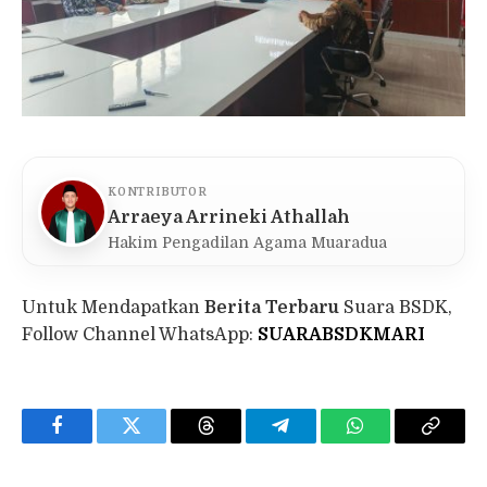
KONTRIBUTOR
Arraeya Arrineki Athallah
Hakim Pengadilan Agama Muaradua
Untuk Mendapatkan
Berita Terbaru
Suara BSDK,
Follow Channel WhatsApp:
SUARABSDKMARI
Facebook
Twitter
Threads
Telegram
WhatsApp
Copy
Link