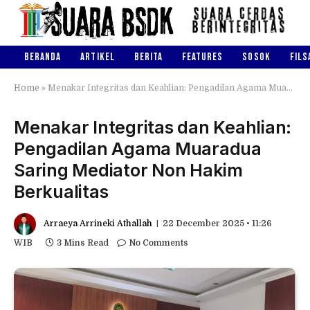
BERANDA
ARTIKEL
BERITA
FEATURES
SOSOK
FILS
Home
»
Menakar Integritas dan Keahlian: Pengadilan Agama Muaradua Saring Mediator Non Hakim Berkualitas
Menakar Integritas dan Keahlian:
Pengadilan Agama Muaradua
Saring Mediator Non Hakim
Berkualitas
Arraeya Arrineki Athallah
22 December 2025 • 11:26
WIB
3 Mins Read
No Comments