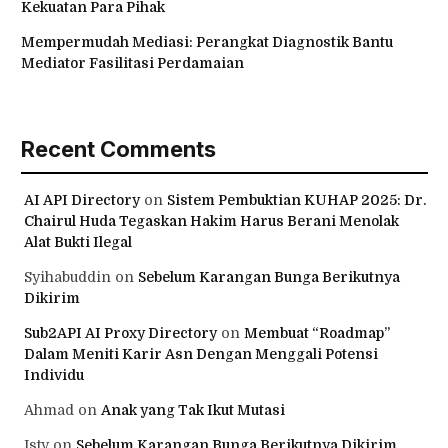
Kekuatan Para Pihak
Mempermudah Mediasi: Perangkat Diagnostik Bantu
Mediator Fasilitasi Perdamaian
Recent Comments
AI API Directory
on
Sistem Pembuktian KUHAP 2025: Dr.
Chairul Huda Tegaskan Hakim Harus Berani Menolak
Alat Bukti Ilegal
Syihabuddin
on
Sebelum Karangan Bunga Berikutnya
Dikirim
Sub2API AI Proxy Directory
on
Membuat “Roadmap”
Dalam Meniti Karir Asn Dengan Menggali Potensi
Individu
Ahmad
on
Anak yang Tak Ikut Mutasi
Isty
on
Sebelum Karangan Bunga Berikutnya Dikirim