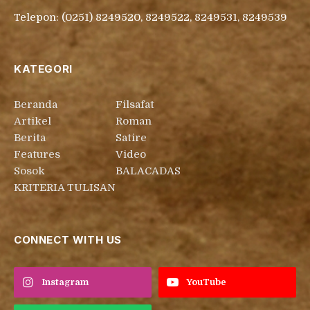
Telepon: (0251) 8249520, 8249522, 8249531, 8249539
KATEGORI
Beranda
Filsafat
Artikel
Roman
Berita
Satire
Features
Video
Sosok
BALACADAS
KRITERIA TULISAN
CONNECT WITH US
Instagram
YouTube