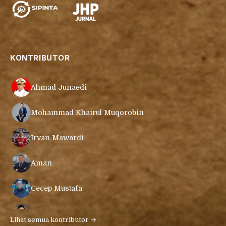
KONTRIBUTOR
Ahmad Junaedi
Mohammad Khairul Muqorobin
Irvan Mawardi
Aman
Cecep Mustafa
Muamar Azmar Mahmud Farig
Lihat semua kontributor →