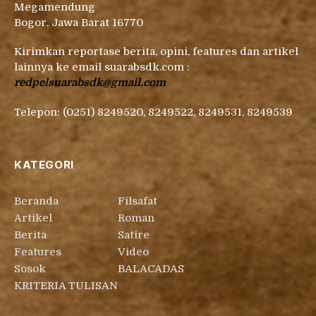
Megamendung
Bogor, Jawa Barat 16770
Kirimkan reportase berita, opini, features dan artikel
lainnya ke email suarabsdk.com :
redpelsuarabsdk@gmail.com
Telepon: (0251) 8249520, 8249522, 8249531, 8249539
KATEGORI
Beranda
Filsafat
Artikel
Roman
Berita
Satire
Features
Video
Sosok
BALACADAS
KRITERIA TULISAN