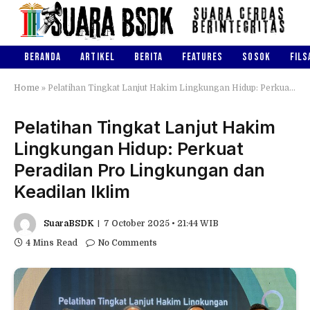
BERANDA
ARTIKEL
BERITA
FEATURES
SOSOK
FILS
Home
»
Pelatihan Tingkat Lanjut Hakim Lingkungan Hidup: Perkuat Peradilan Pro Lingkungan dan Keadilan Iklim
Pelatihan Tingkat Lanjut Hakim
Lingkungan Hidup: Perkuat
Peradilan Pro Lingkungan dan
Keadilan Iklim
SuaraBSDK
7 October 2025 • 21:44 WIB
4 Mins Read
No Comments