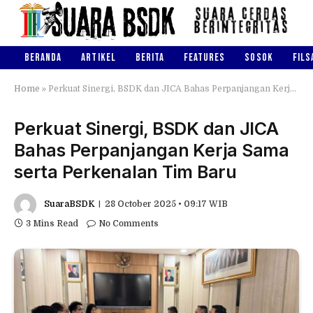
BERANDA
ARTIKEL
BERITA
FEATURES
SOSOK
FILS
Home
»
Perkuat Sinergi, BSDK dan JICA Bahas Perpanjangan Kerja Sama serta Perkenalan Tim Baru
Perkuat Sinergi, BSDK dan JICA
Bahas Perpanjangan Kerja Sama
serta Perkenalan Tim Baru
SuaraBSDK
28 October 2025 • 09:17 WIB
3 Mins Read
No Comments