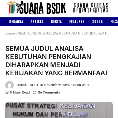
BERANDA
ARTIKEL
BERITA
FEATURES
SOSOK
FILS
Home
»
SEMUA JUDUL ANALISA KEBUTUHAN PENGKAJIAN DIHARAPKAN MENJADI KEBIJAKAN YANG BERMANFAAT
SEMUA JUDUL ANALISA
KEBUTUHAN PENGKAJIAN
DIHARAPKAN MENJADI
KEBIJAKAN YANG BERMANFAAT
SuaraBSDK
10 November 2025 • 13:28 WIB
6 Mins Read
No Comments