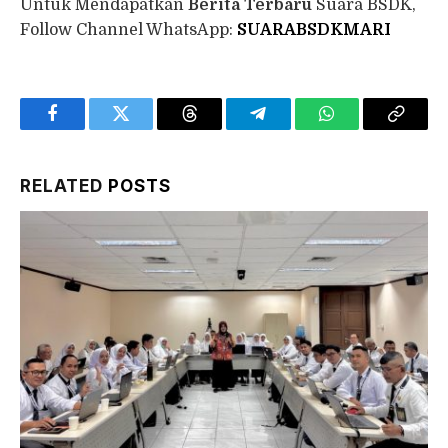
Untuk Mendapatkan
Berita Terbaru
Suara BSDK,
Follow Channel WhatsApp:
SUARABSDKMARI
Facebook
Twitter
Threads
Telegram
WhatsApp
Copy
Link
RELATED
POSTS