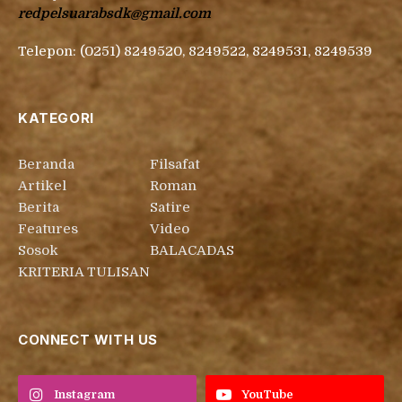
redpelsuarabsdk@gmail.com
Telepon: (0251) 8249520, 8249522, 8249531, 8249539
KATEGORI
Beranda
Filsafat
Artikel
Roman
Berita
Satire
Features
Video
Sosok
BALACADAS
KRITERIA TULISAN
CONNECT WITH US
Instagram
YouTube