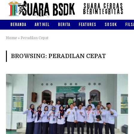
BERANDA
ARTIKEL
BERITA
FEATURES
SOSOK
FILS
Home
»
Peradilan Cepat
BROWSING:
PERADILAN CEPAT