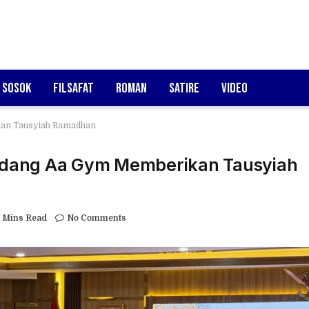
Sosok
Filsafat
Roman
Satire
Video
an Tausyiah Ramadhan
ndang Aa Gym Memberikan Tausyiah
 Mins Read
No Comments