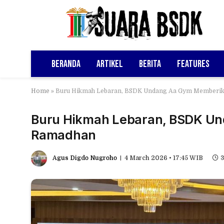
Beranda
Artikel
Berita
Features
Home
»
Buru Hikmah Lebaran, BSDK Undang Aa Gym Memberik
Buru Hikmah Lebaran, BSDK U
Ramadhan
Agus Digdo Nugroho
4 March 2026 • 17:45 WIB
3