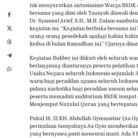
tak menyurutkan antusiasime Warga BSDK d
bersama yang diisi oleh Tausyah diawali de
Dr. Syamsul Arief, S.H., M.H. Dalam sambu
kegiatan ini. “Kegiatan berbuka bersama i
orang-orang pesedekah apalagi hakim haki
kedua di bulan Ramadhan ini.” Ujarnya dis
Kegiatan Bukber ini diikuti oleh seluruh w
berlangsung diantaranya peserta pelatihan 
Usaha Negara seluruh Indonesia sejumlah 30
waris bagi peradilan agama seluruh Indonesi
pidana narkotika bagi peradilan umum selu
peserta memadati auditorium BSDK tempat
Menjemput Nuzulul Quran yang bertepatan 
Pukul 16. 51 KH. Abdullah Gymnastiar (Aa G
permulaan tausyahnya Aa Gym memberikan r
yang bernyawa pasti menemui maut. Ada 3 h