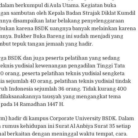
alam berkumpul di Aula Utama. Kegiatan buka
ngan sambutan oleh Kepala Badan Strajak Diklat Kumdil
tannya disampaikan latar belakang penyelenggaraan
ni bukan karena BSDK uangnya banyak melainkan karena
mnya. Bukber Buka Bareng ini sudah menjadi yang
ambut tepuk tangan jemaah yang hadir.
arga BSDK dan juga peserta pelatihan yang sedang
teknis yudisial kewenangan pengadilan Tinggi Tata
 orang, peserta pelatihan teknis yudisial sengketa
a sejumlah 40 orang, pelatihan teknis yudisial tindak
ruh Indonesia sejumlah 36 orang. Tidak kurang 400
 dilaksanakannya tausyah yang mengangkat tema
pada 14 Ramadhan 1447 H.
ym) hadir di kampus Corporate University BSDK. Dalam
umus kehidupan ini Surat Al Anbiya Surat 35 setiap
al berkaitan dengan meninggal waktu tempat, cara.