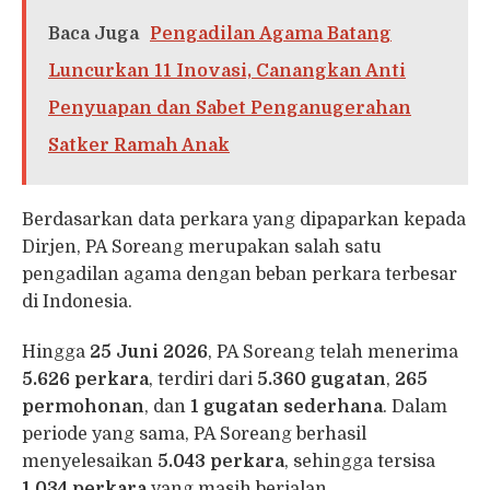
Baca Juga
Pengadilan Agama Batang
Luncurkan 11 Inovasi, Canangkan Anti
Penyuapan dan Sabet Penganugerahan
Satker Ramah Anak
Berdasarkan data perkara yang dipaparkan kepada
Dirjen, PA Soreang merupakan salah satu
pengadilan agama dengan beban perkara terbesar
di Indonesia.
Hingga
25 Juni 2026
, PA Soreang telah menerima
5.626 perkara
, terdiri dari
5.360 gugatan
,
265
permohonan
, dan
1 gugatan sederhana
. Dalam
periode yang sama, PA Soreang berhasil
menyelesaikan
5.043 perkara
, sehingga tersisa
1.034 perkara
yang masih berjalan.